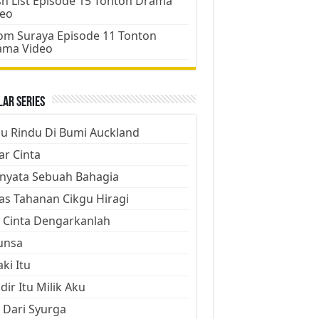
h List Episode 15 Tonton Drama
deo
m Suraya Episode 11 Tonton
ama Video
ar Series
ju Rindu Di Bumi Auckland
ar Cinta
nyata Sebuah Bahagia
as Tahanan Cikgu Hiragi
 Cinta Dengarkanlah
unsa
aki Itu
dir Itu Milik Aku
 Dari Syurga