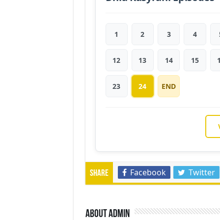
1
2
3
4
12
13
14
15
23
24
END
Facebook
Twitter
Share
About admin