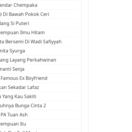
kandar Chempaka
ji Di Bawah Pokok Ceri
ang Si Puteri
rempuan Ilmu Hitam
ta Bersemi Di Wadi Safiyyah
ita Syurga
yang Layang Perkahwinan
anti Senja
Famous Ex Boyfriend
an Sekadar Lafaz
 Yang Kau Sakiti
uhnya Bunga Cinta 2
 PA Tuan Ash
rempuan Itu