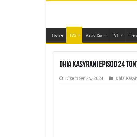
Home
TV3
Astro Ria
TV1
File
Dhia Kasyrani Episod 24 To
Disember 25, 2024
Dhia Kasyr