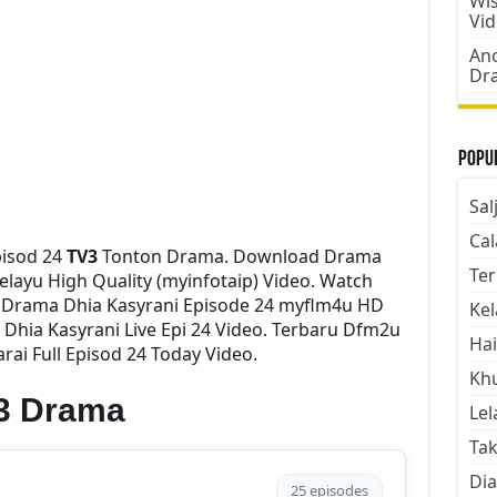
Wis
Vi
Ano
Dr
Popul
Sal
Cal
pisod 24
TV3
Tonton Drama. Download Drama
Ter
Melayu High Quality (myinfotaip) Video. Watch
y Drama Dhia Kasyrani Episode 24 myflm4u HD
Kel
Dhia Kasyrani Live Epi 24 Video. Terbaru Dfm2u
Hai
ai Full Episod 24 Today Video.
Kh
V3 Drama
Lel
Tak
Dia
25 episodes