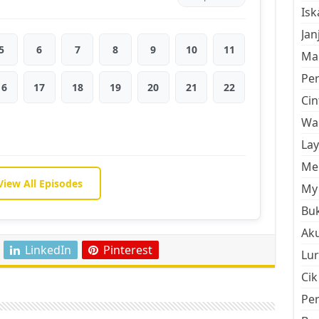
Is
Jan
5
6
7
8
9
10
11
Mal
Pe
16
17
18
19
20
21
22
Cin
Wan
La
Men
View All Episodes
My 
Buk
Aku
LinkedIn
Pinterest
Lur
Cik
Pe