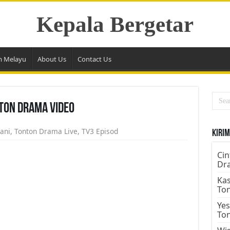
Kepala Bergetar
m Melayu
About Us
Contact Us
nton Drama Video
ani
,
Tonton Drama Live
,
TV3 Episod
Kirim
Cin
Dr
Kas
To
Yes
To