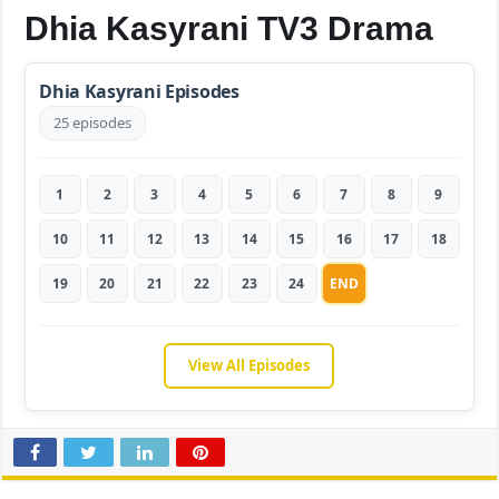
Dhia Kasyrani TV3 Drama
Dhia Kasyrani Episodes
25 episodes
1
2
3
4
5
6
7
8
9
10
11
12
13
14
15
16
17
18
19
20
21
22
23
24
END
View All Episodes