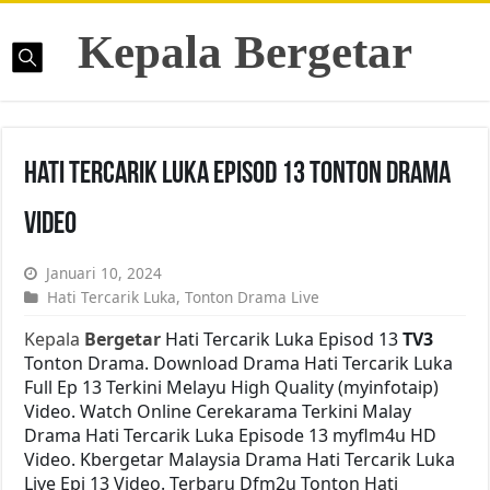
Kepala Bergetar
Hati Tercarik Luka Episod 13 Tonton Drama
Video
Januari 10, 2024
Hati Tercarik Luka
,
Tonton Drama Live
Kepala
Bergetar
Hati Tercarik Luka Episod 13
TV3
Tonton Drama. Download Drama Hati Tercarik Luka
Full Ep 13 Terkini Melayu High Quality (myinfotaip)
Video. Watch Online Cerekarama Terkini Malay
Drama Hati Tercarik Luka Episode 13 myflm4u HD
Video. Kbergetar Malaysia Drama Hati Tercarik Luka
Live Epi 13 Video. Terbaru Dfm2u Tonton Hati