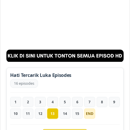
Hati Tercarik Luka Episodes
16 episodes
1
2
3
4
5
6
7
8
9
10
11
12
13
14
15
END