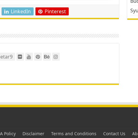
Bud
Sy
LinkedIn
Pinterest
etar9
 Policy
Disclaimer
Terms and Conditions
Contact Us
Ab