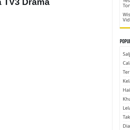
ka TV3 Drama
Yes
To
Wis
Vi
Popul
Sal
Cal
Ter
Kel
Hai
Kh
Lel
Tak
Dia