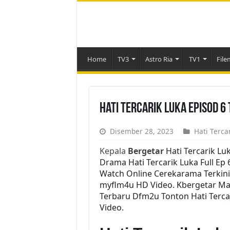
Home
TV3
Astro Ria
TV1
File
Hati Tercarik Luka Episod 6
Disember 28, 2023
Hati Terca
Kepala
Bergetar
Hati Tercarik Lu
Drama Hati Tercarik Luka Full Ep 
Watch Online Cerekarama Terkini
myflm4u HD Video. Kbergetar Mala
Terbaru Dfm2u Tonton Hati Tercar
Video.