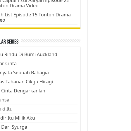
! Captain Zul Aaryan Episode 22
nton Drama Video
h List Episode 15 Tonton Drama
deo
ar Series
ju Rindu Di Bumi Auckland
ar Cinta
nyata Sebuah Bahagia
as Tahanan Cikgu Hiragi
 Cinta Dengarkanlah
unsa
aki Itu
dir Itu Milik Aku
 Dari Syurga