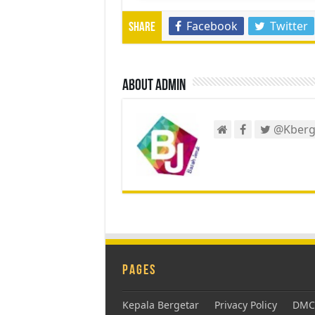
Facebook
Twitter
Share
About admin
@Kberg
Pages
Kepala Bergetar
Privacy Policy
DMCA