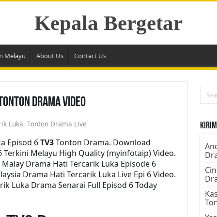
Kepala Bergetar
m Melayu
About Us
Contact Us
 Tonton Drama Video
rik Luka
,
Tonton Drama Live
Kirim
ka Episod 6
TV3
Tonton Drama. Download
Ano
6 Terkini Melayu High Quality (myinfotaip) Video.
Dr
 Malay Drama Hati Tercarik Luka Episode 6
Cin
ysia Drama Hati Tercarik Luka Live Epi 6 Video.
Dr
ik Luka Drama Senarai Full Episod 6 Today
Kas
To