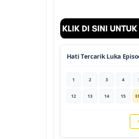
Hati Tercarik Luka Epis
1
2
3
4
12
13
14
15
E