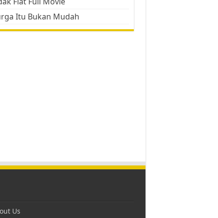
ak Flat Full Movie
urga Itu Bukan Mudah
out Us