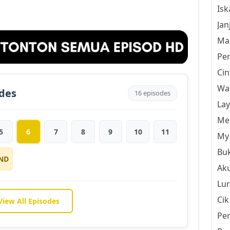
Is
Jan
Mal
Pe
Cin
Wan
odes
16 episodes
La
Men
5
6
7
8
9
10
11
My 
Buk
ND
Aku
Lur
Cik
View All Episodes
Pe