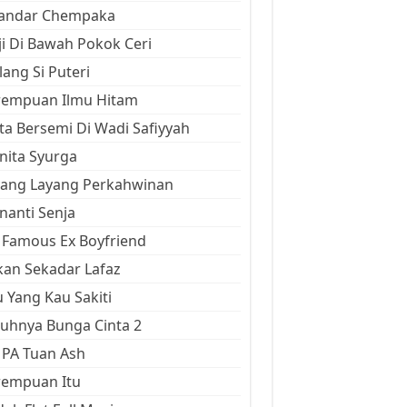
kandar Chempaka
ji Di Bawah Pokok Ceri
ang Si Puteri
rempuan Ilmu Hitam
ta Bersemi Di Wadi Safiyyah
ita Syurga
yang Layang Perkahwinan
anti Senja
Famous Ex Boyfriend
an Sekadar Lafaz
 Yang Kau Sakiti
uhnya Bunga Cinta 2
 PA Tuan Ash
rempuan Itu