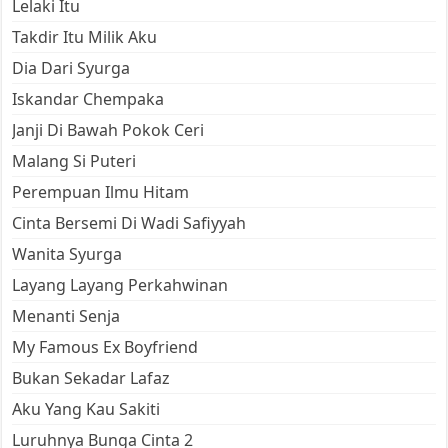
Lelaki Itu
Takdir Itu Milik Aku
Dia Dari Syurga
Iskandar Chempaka
Janji Di Bawah Pokok Ceri
Malang Si Puteri
Perempuan Ilmu Hitam
Cinta Bersemi Di Wadi Safiyyah
Wanita Syurga
Layang Layang Perkahwinan
Menanti Senja
My Famous Ex Boyfriend
Bukan Sekadar Lafaz
Aku Yang Kau Sakiti
Luruhnya Bunga Cinta 2