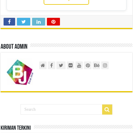
About admin
Kiriman Terkini