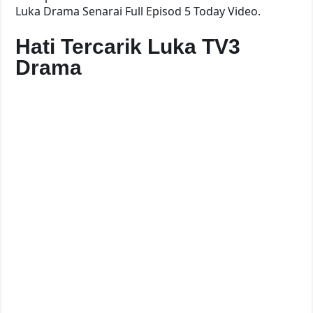
Luka Drama Senarai Full Episod 5 Today Video.
Hati Tercarik Luka TV3
Drama