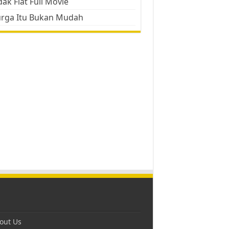
ak Flat Full Movie
urga Itu Bukan Mudah
out Us