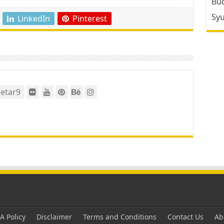
Bud
Sy
LinkedIn
Pinterest
etar9
 Policy
Disclaimer
Terms and Conditions
Contact Us
Ab