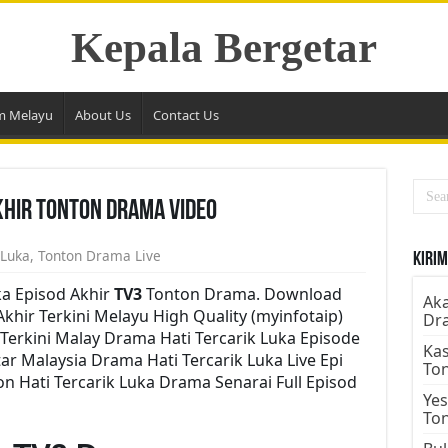
Kepala Bergetar
m Melayu
About Us
Contact Us
khir Tonton Drama Video
 Luka
,
Tonton Drama Live
Kirim
ka Episod Akhir
TV3
Tonton Drama. Download
Aka
Akhir Terkini Melayu High Quality (myinfotaip)
Dr
Terkini Malay Drama Hati Tercarik Luka Episode
Kas
r Malaysia Drama Hati Tercarik Luka Live Epi
To
n Hati Tercarik Luka Drama Senarai Full Episod
Yes
To