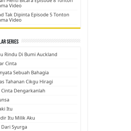
an Henti Bicara Episode 8 Tonton
ama Video
d Tak Dipinta Episode 5 Tonton
ama Video
ar Series
ju Rindu Di Bumi Auckland
ar Cinta
nyata Sebuah Bahagia
as Tahanan Cikgu Hiragi
 Cinta Dengarkanlah
unsa
aki Itu
dir Itu Milik Aku
 Dari Syurga