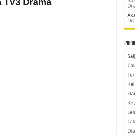
ka TV3 Drama
Bul
Dr
Aka
Dr
Popul
Sal
Cal
Ter
Kel
Hai
Kh
Lel
Tak
Dia