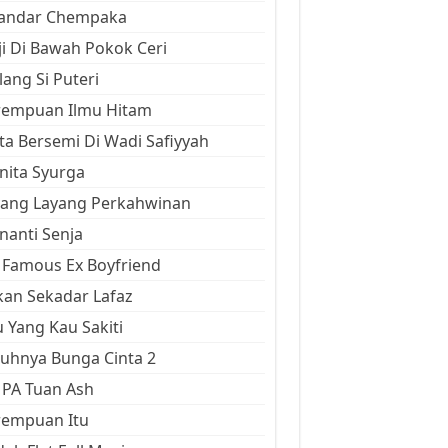
kandar Chempaka
ji Di Bawah Pokok Ceri
ang Si Puteri
rempuan Ilmu Hitam
ta Bersemi Di Wadi Safiyyah
ita Syurga
yang Layang Perkahwinan
anti Senja
Famous Ex Boyfriend
an Sekadar Lafaz
 Yang Kau Sakiti
uhnya Bunga Cinta 2
 PA Tuan Ash
rempuan Itu