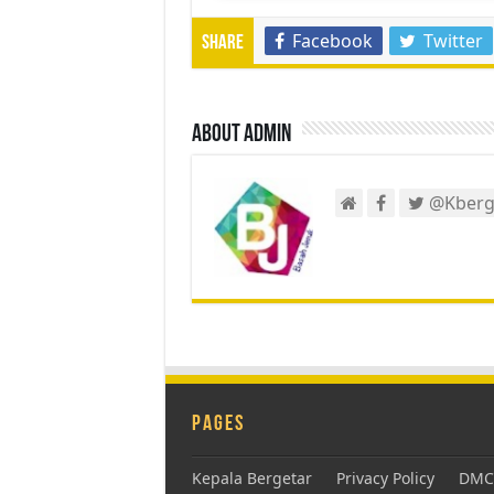
Facebook
Twitter
Share
About admin
@Kberg
Pages
Kepala Bergetar
Privacy Policy
DMCA