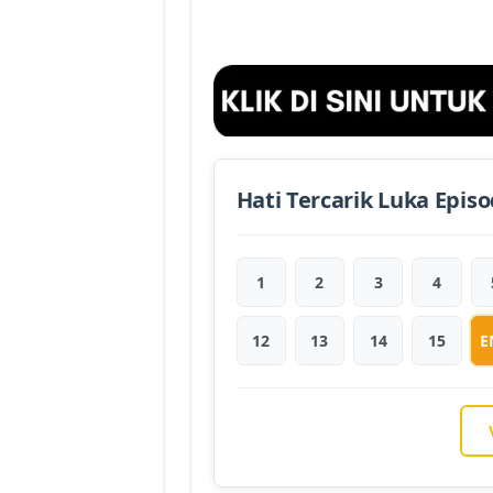
Hati Tercarik Luka Epis
1
2
3
4
12
13
14
15
E