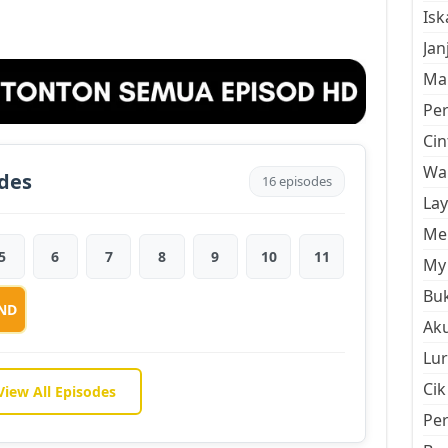
Is
Jan
Mal
Pe
Cin
Wan
odes
16 episodes
La
Men
5
6
7
8
9
10
11
My 
Buk
ND
Aku
Lur
Cik
View All Episodes
Pe