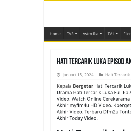
Home
TV3
Astro Ria
TV1
File
Hati Tercarik Luka Episod A
Januari 15, 2024
Hati Tercarik
Kepala
Bergetar
Hati Tercarik Lu
Drama Hati Tercarik Luka Full Ep 
Video. Watch Online Cerekarama 
Akhir myflm4u HD Video. Kbergeta
Akhir Video. Terbaru Dfm2u Tonto
Akhir Today Video.