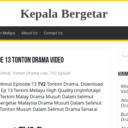
Kepala Bergetar
m Melayu
About Us
Contact Us
e 13 Tonton Drama Video
limut
,
Tonton Drama Live
,
TV2 Episod
Kirim
limut Episode 13
TV2
Tonton Drama. Download
Wis
p 13 Terkini Melayu High Quality (myinfotaip)
Vi
 Terkini Malay Drama Musuh Dalam Selimut
Ano
bergetar Malaysia Drama Musuh Dalam Selimut
Dr
u Tonton Musuh Dalam Selimut Drama Senarai
Bul
Dr