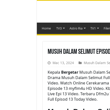
Home
TV3
Astro Ria
TV1
File
Musuh Dalam Selimut Episod
Mac 13, 2024
Musuh Dalam Se
Kepala
Bergetar
Musuh Dalam Se
Drama Musuh Dalam Selimut Full E
Video. Watch Online Cerekarama
Episode 13 myflm4u HD Video. K
Live Epi 13 Video. Terbaru Dfm2
Full Episod 13 Today Video.