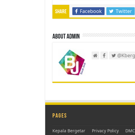
Facebook
Twitter
Share
About admin
@Kberg
Pages
Kepala Bergetar
Privacy Policy
DMCA