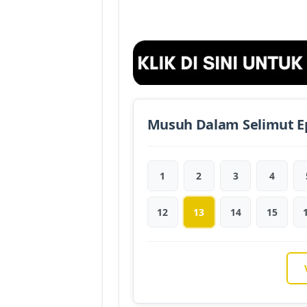
Musuh Dalam Selimut E
1
2
3
4
12
13
14
15