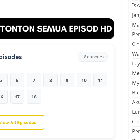
Is
Jan
Mal
Pe
Cin
Wan
pisodes
18 episodes
La
Men
5
6
7
8
9
10
11
My 
Buk
16
17
18
Aku
Lur
Cik
View All Episodes
Pe