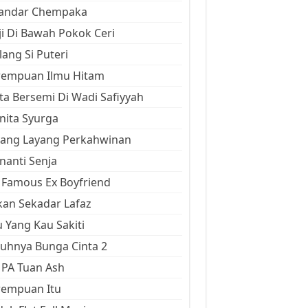
kandar Chempaka
ji Di Bawah Pokok Ceri
ang Si Puteri
rempuan Ilmu Hitam
ta Bersemi Di Wadi Safiyyah
ita Syurga
yang Layang Perkahwinan
anti Senja
Famous Ex Boyfriend
an Sekadar Lafaz
 Yang Kau Sakiti
uhnya Bunga Cinta 2
 PA Tuan Ash
rempuan Itu