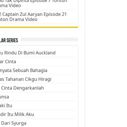
d Tak Dipinta Episode 7 Tonton
ama Video
! Captain Zul Aaryan Episode 21
nton Drama Video
ar Series
ju Rindu Di Bumi Auckland
ar Cinta
nyata Sebuah Bahagia
as Tahanan Cikgu Hiragi
 Cinta Dengarkanlah
unsa
aki Itu
dir Itu Milik Aku
 Dari Syurga