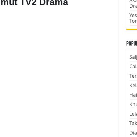
imut TV2 Drama
Aka
Dr
Yes
To
Popul
Sal
Cal
Ter
Kel
Hai
Kh
Lel
Tak
Dia