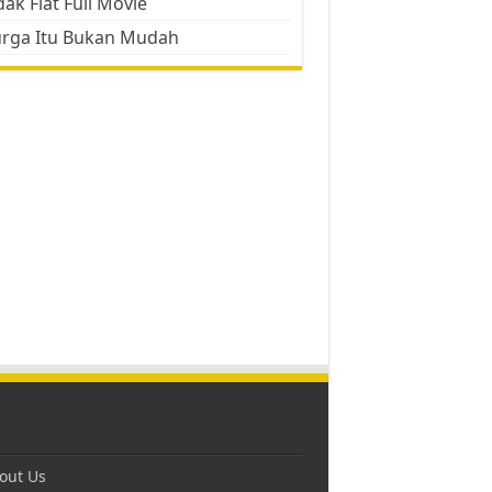
ak Flat Full Movie
urga Itu Bukan Mudah
out Us