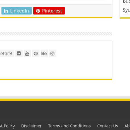
Bud
Sy
LinkedIn
Pinterest
etar9
 Policy
Disclaimer
Terms and Conditions
Contact Us
Ab