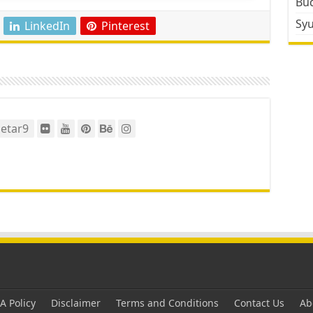
Bud
Sy
LinkedIn
Pinterest
etar9
 Policy
Disclaimer
Terms and Conditions
Contact Us
Ab