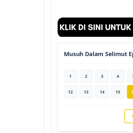
Musuh Dalam Selimut E
1
2
3
4
12
13
14
15