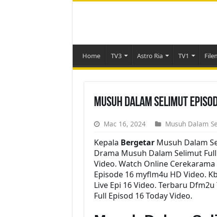
Home
TV3
Astro Ria
TV1
File
Musuh Dalam Selimut Episod
Mac 16, 2024
Musuh Dalam Se
Kepala
Bergetar
Musuh Dalam Se
Drama Musuh Dalam Selimut Full E
Video. Watch Online Cerekarama
Episode 16 myflm4u HD Video. K
Live Epi 16 Video. Terbaru Dfm2
Full Episod 16 Today Video.