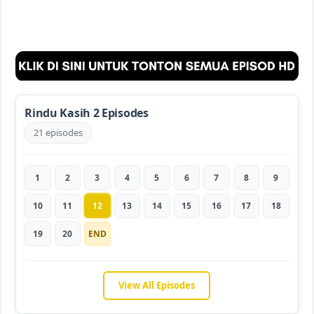
Rindu Kasih 2 Episodes
21 episodes
1
2
3
4
5
6
7
8
9
10
11
12
13
14
15
16
17
18
19
20
END
View All Episodes