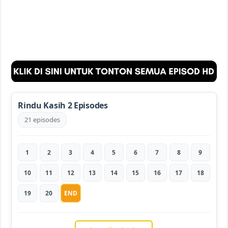
Rindu Kasih 2 Episodes
21 episodes
1
2
3
4
5
6
7
8
9
10
11
12
13
14
15
16
17
18
19
20
END