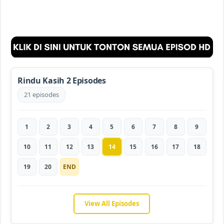
Rindu Kasih 2 Episodes
21 episodes
1
2
3
4
5
6
7
8
9
10
11
12
13
14
15
16
17
18
19
20
END
View All Episodes