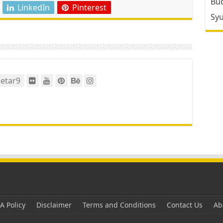
Bud
LinkedIn
Pinterest
Sy
etar9
 Policy
Disclaimer
Terms and Conditions
Contact Us
Ab