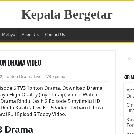
Kepala Bergetar
m Melayu
About Us
Contact Us
ton Drama Video
 2
,
Tonton Drama Live
,
TV3 Episod
Kirim
pisode 5
TV3
Tonton Drama. Download Drama
Ano
elayu High Quality (myinfotaip) Video. Watch
Dr
 Drama Rindu Kasih 2 Episode 5 myflm4u HD
Cin
Rindu Kasih 2 Live Epi 5 Video. Terbaru Dfm2u
Dr
ai Full Episod 5 Today Video.
Kas
To
3 Drama