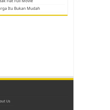
ak Flat Full Movie
urga Itu Bukan Mudah
out Us