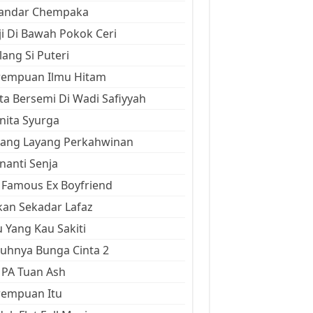
kandar Chempaka
ji Di Bawah Pokok Ceri
ang Si Puteri
rempuan Ilmu Hitam
ta Bersemi Di Wadi Safiyyah
ita Syurga
yang Layang Perkahwinan
anti Senja
Famous Ex Boyfriend
an Sekadar Lafaz
 Yang Kau Sakiti
uhnya Bunga Cinta 2
 PA Tuan Ash
rempuan Itu