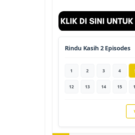
Rindu Kasih 2 Episodes
1
2
3
4
12
13
14
15