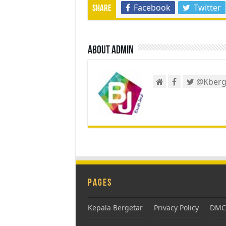
Facebook
Twitter
Share
About admin
@Kberg
Pages
Kepala Bergetar
Privacy Policy
DMCA