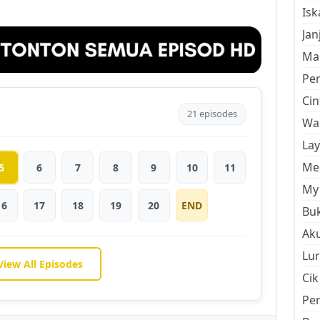
Is
Jan
Mal
Pe
Cin
21 episodes
Wan
La
Men
5
6
7
8
9
10
11
My 
16
17
18
19
20
END
Buk
Aku
Lur
View All Episodes
Cik
Pe