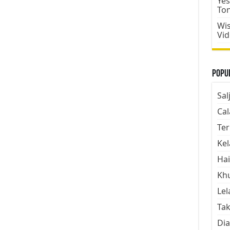
Yes
To
Wis
Vi
Popul
Sal
Cal
Ter
Kel
Hai
Kh
Lel
Tak
Dia