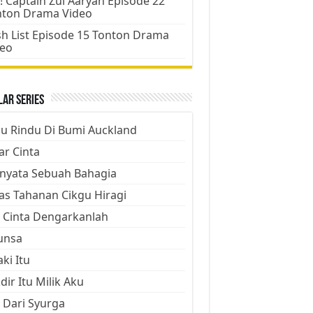
! Captain Zul Aaryan Episode 22
nton Drama Video
h List Episode 15 Tonton Drama
deo
ar Series
ju Rindu Di Bumi Auckland
ar Cinta
nyata Sebuah Bahagia
as Tahanan Cikgu Hiragi
 Cinta Dengarkanlah
unsa
aki Itu
dir Itu Milik Aku
 Dari Syurga