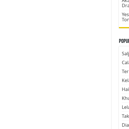
Aka
Dr
Yes
To
Popul
Sal
Cal
Ter
Kel
Hai
Kh
Lel
Tak
Dia