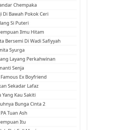
kandar Chempaka
ji Di Bawah Pokok Ceri
ang Si Puteri
rempuan Ilmu Hitam
ta Bersemi Di Wadi Safiyyah
ita Syurga
yang Layang Perkahwinan
anti Senja
Famous Ex Boyfriend
an Sekadar Lafaz
 Yang Kau Sakiti
uhnya Bunga Cinta 2
 PA Tuan Ash
rempuan Itu