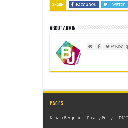
Facebook
Twitter
Share
About admin
@Kberg
Pages
Kepala Bergetar
Privacy Policy
DMCA