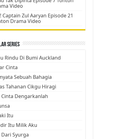
d Tak Dipinta Episode 7 Tonton
ama Video
! Captain Zul Aaryan Episode 21
nton Drama Video
ar Series
ju Rindu Di Bumi Auckland
ar Cinta
nyata Sebuah Bahagia
as Tahanan Cikgu Hiragi
 Cinta Dengarkanlah
unsa
aki Itu
dir Itu Milik Aku
 Dari Syurga