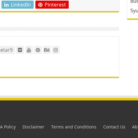
Bud
LinkedIn
Pinterest
Sy
etar9
 Policy
Disclaimer
Terms and Conditions
Contact Us
Ab