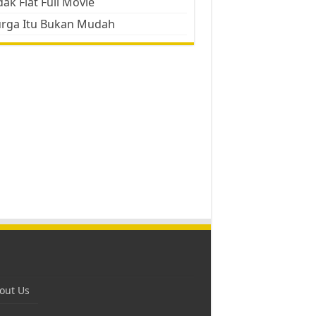
ak Flat Full Movie
urga Itu Bukan Mudah
out Us