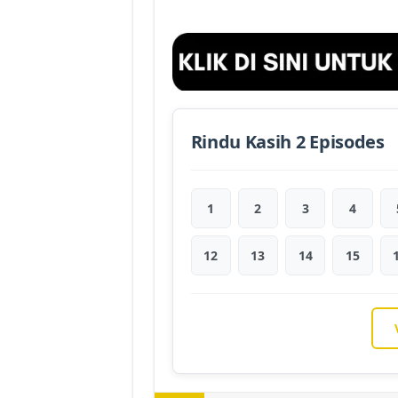
Rindu Kasih 2 Episodes
1
2
3
4
12
13
14
15