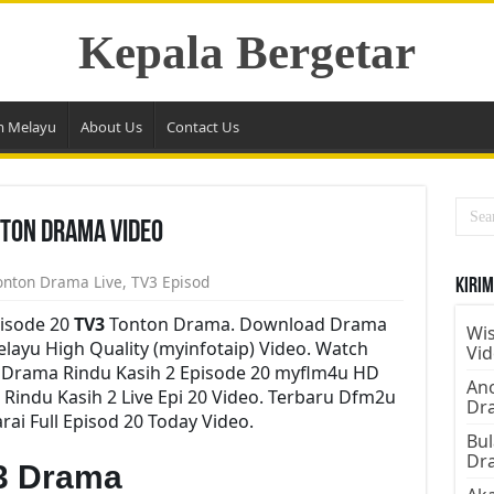
Kepala Bergetar
m Melayu
About Us
Contact Us
nton Drama Video
onton Drama Live
,
TV3 Episod
Kirim
pisode 20
TV3
Tonton Drama. Download Drama
Wis
Melayu High Quality (myinfotaip) Video. Watch
Vi
 Drama Rindu Kasih 2 Episode 20 myflm4u HD
Ano
Rindu Kasih 2 Live Epi 20 Video. Terbaru Dfm2u
Dr
ai Full Episod 20 Today Video.
Bul
Dr
3 Drama