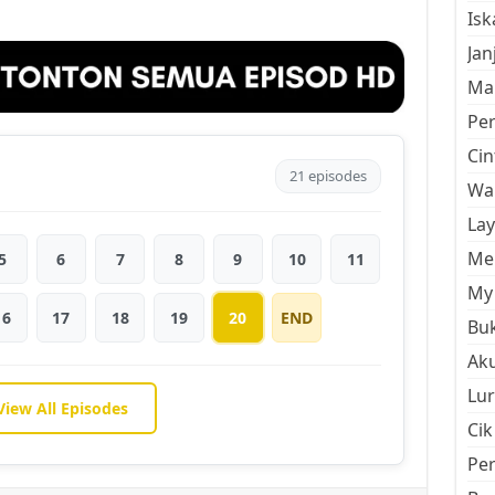
Is
Jan
Mal
Pe
Cin
21 episodes
Wan
La
Men
5
6
7
8
9
10
11
My 
16
17
18
19
20
END
Buk
Aku
Lur
View All Episodes
Cik
Pe