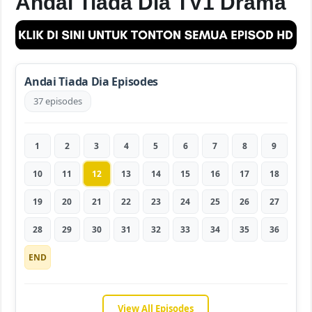
Andai Tiada Dia TV1 Drama
Andai Tiada Dia Episodes
37 episodes
1
2
3
4
5
6
7
8
9
10
11
12
13
14
15
16
17
18
19
20
21
22
23
24
25
26
27
28
29
30
31
32
33
34
35
36
END
View All Episodes