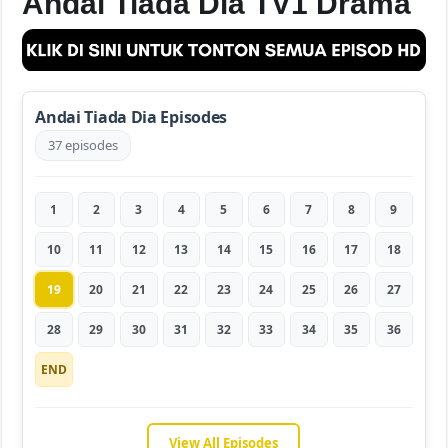
Andai Tiada Dia TV1 Drama
Andai Tiada Dia Episodes
37 episodes
1
2
3
4
5
6
7
8
9
10
11
12
13
14
15
16
17
18
19
20
21
22
23
24
25
26
27
28
29
30
31
32
33
34
35
36
END
View All Episodes