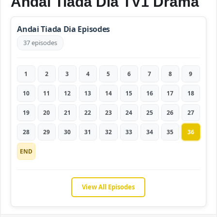
Andai Tiada Dia TV1 Drama
Andai Tiada Dia Episodes
37 episodes
1
2
3
4
5
6
7
8
9
10
11
12
13
14
15
16
17
18
19
20
21
22
23
24
25
26
27
28
29
30
31
32
33
34
35
36
END
View All Episodes