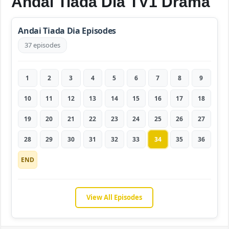
Andai Tiada Dia TV1 Drama
Andai Tiada Dia Episodes
37 episodes
1
2
3
4
5
6
7
8
9
10
11
12
13
14
15
16
17
18
19
20
21
22
23
24
25
26
27
28
29
30
31
32
33
34
35
36
END
View All Episodes