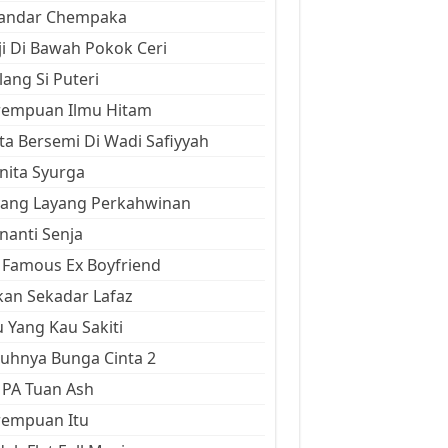
kandar Chempaka
ji Di Bawah Pokok Ceri
ang Si Puteri
rempuan Ilmu Hitam
ta Bersemi Di Wadi Safiyyah
ita Syurga
yang Layang Perkahwinan
anti Senja
Famous Ex Boyfriend
an Sekadar Lafaz
 Yang Kau Sakiti
uhnya Bunga Cinta 2
 PA Tuan Ash
rempuan Itu