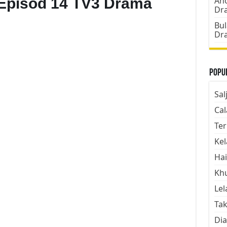
 Episod 14 TV3 Drama
Ano
Dr
Bul
Dr
Popul
Sal
Cal
Ter
Kel
Hai
Kh
Lel
Tak
Dia