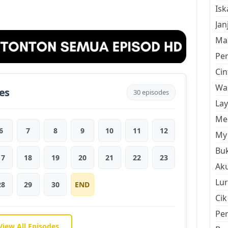
Is
Jan
Mal
Pe
Cin
Wan
es
30 episodes
La
Men
6
7
8
9
10
11
12
My 
Buk
17
18
19
20
21
22
23
Aku
Lur
28
29
30
END
Cik
Pe
View All Episodes