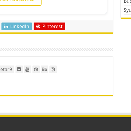
Bud
Sy
LinkedIn
Pinterest
etar9