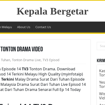
Kepala Bergetar
m Melayu
About Us
Contact Us
4 Tonton Drama Video
i Tuhan
,
Tonton Drama Live
,
TV3 Episod
Kirim
n Episode 14
TV3
Tonton Drama. Download
Kas
sod 14 Terkini Melayu High Quality (myinfotaip)
To
Terkini
Malay Drama Surat Dari Tuhan Episode
Yes
Malaysia Drama Surat Dari Tuhan Live Episod 14
To
at Dari Tuhan Drama Senarai Full Ep 14 Today
Wis
Vi