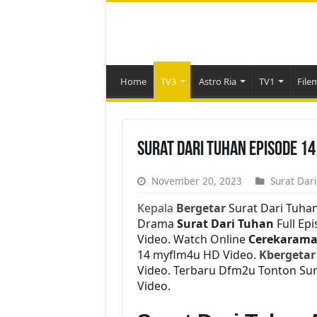
Home
TV3
Astro Ria
TV1
File
Surat Dari Tuhan Episode 1
November 20, 2023
Surat Dar
Kepala
Bergetar
Surat Dari Tuha
Drama
Surat Dari Tuhan
Full Epi
Video. Watch Online
Cerekarama 
14 myflm4u HD Video.
Kbergetar
Video. Terbaru Dfm2u Tonton Sur
Video.