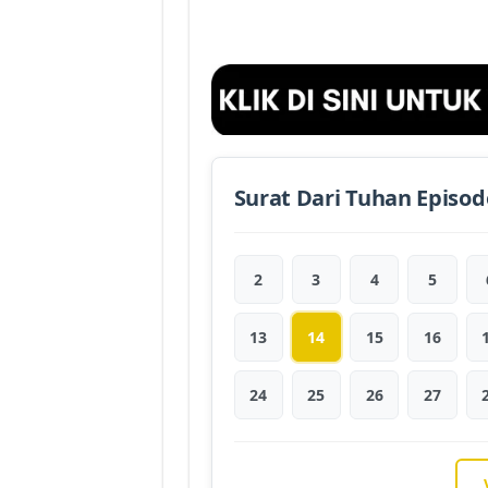
Surat Dari Tuhan Episod
2
3
4
5
13
14
15
16
24
25
26
27