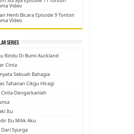
m Suraya Episode 11 Tonton
ama Video
an Henti Bicara Episode 9 Tonton
ama Video
ar Series
ju Rindu Di Bumi Auckland
ar Cinta
nyata Sebuah Bahagia
as Tahanan Cikgu Hiragi
 Cinta Dengarkanlah
unsa
aki Itu
dir Itu Milik Aku
 Dari Syurga