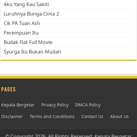
Aku Yang Kau Sakiti
Luruhnya Bunga Cinta 2
Cik PA Tuan Ash
Perempuan Itu
Budak Flat Full Movie
Syurga Itu Bukan Mudah
Pages
Kepala Bergetar
Privacy Policy
DMCA Policy
Disclaimer
Terms and Conditions
Contact Us
About Us
© Copyright 2026, All Rights Reserved.
Kepala Bergetar