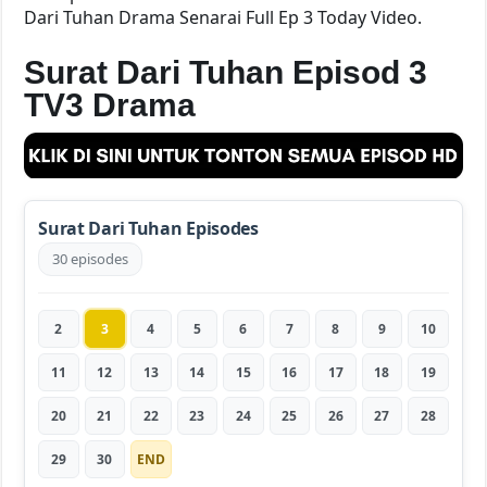
Dari Tuhan Drama Senarai Full Ep 3 Today Video.
Surat Dari Tuhan Episod 3
TV3 Drama
Surat Dari Tuhan Episodes
30 episodes
2
3
4
5
6
7
8
9
10
11
12
13
14
15
16
17
18
19
20
21
22
23
24
25
26
27
28
29
30
END