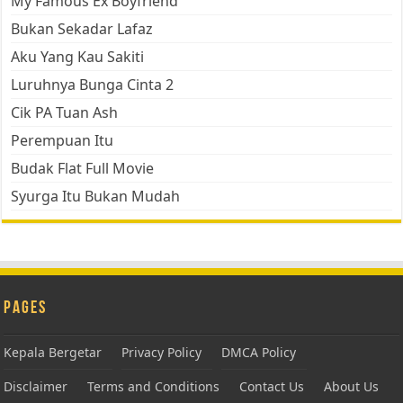
My Famous Ex Boyfriend
Bukan Sekadar Lafaz
Aku Yang Kau Sakiti
Luruhnya Bunga Cinta 2
Cik PA Tuan Ash
Perempuan Itu
Budak Flat Full Movie
Syurga Itu Bukan Mudah
Pages
Kepala Bergetar
Privacy Policy
DMCA Policy
Disclaimer
Terms and Conditions
Contact Us
About Us