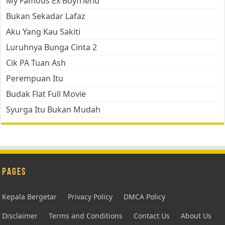
My Famous Ex Boyfriend
Bukan Sekadar Lafaz
Aku Yang Kau Sakiti
Luruhnya Bunga Cinta 2
Cik PA Tuan Ash
Perempuan Itu
Budak Flat Full Movie
Syurga Itu Bukan Mudah
Pages
Kepala Bergetar
Privacy Policy
DMCA Policy
Disclaimer
Terms and Conditions
Contact Us
About Us