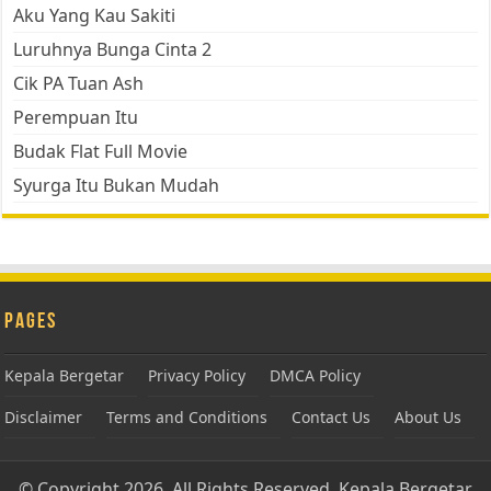
Aku Yang Kau Sakiti
Luruhnya Bunga Cinta 2
Cik PA Tuan Ash
Perempuan Itu
Budak Flat Full Movie
Syurga Itu Bukan Mudah
Pages
Kepala Bergetar
Privacy Policy
DMCA Policy
Disclaimer
Terms and Conditions
Contact Us
About Us
© Copyright 2026, All Rights Reserved.
Kepala Bergetar