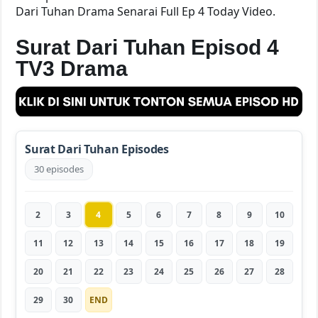
Dari Tuhan Drama Senarai Full Ep 4 Today Video.
Surat Dari Tuhan Episod 4
TV3 Drama
Surat Dari Tuhan Episodes
30 episodes
2
3
4
5
6
7
8
9
10
11
12
13
14
15
16
17
18
19
20
21
22
23
24
25
26
27
28
29
30
END