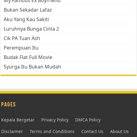
My Famous Ex Boyfriend
Bukan Sekadar Lafaz
Aku Yang Kau Sakiti
Luruhnya Bunga Cinta 2
Cik PA Tuan Ash
Perempuan Itu
Budak Flat Full Movie
Syurga Itu Bukan Mudah
Pages
Kepala Bergetar
Privacy Policy
DMCA Policy
Disclaimer
Terms and Conditions
Contact Us
About Us