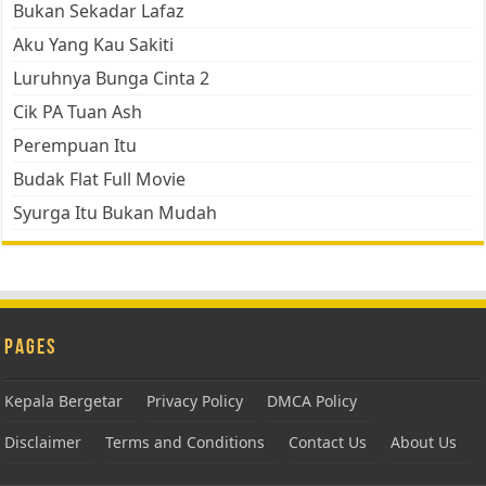
Bukan Sekadar Lafaz
Aku Yang Kau Sakiti
Luruhnya Bunga Cinta 2
Cik PA Tuan Ash
Perempuan Itu
Budak Flat Full Movie
Syurga Itu Bukan Mudah
Pages
Kepala Bergetar
Privacy Policy
DMCA Policy
Disclaimer
Terms and Conditions
Contact Us
About Us