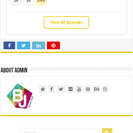
29
30
END
View All Episodes
About admin