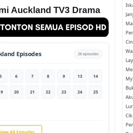
Is
umi Auckland TV3 Drama
Jan
Mal
Pe
Cin
Wan
kland Episodes
26 episodes
La
Men
5
6
7
8
9
13
14
My 
Buk
19
20
21
22
23
24
25
Aku
Lur
Cik
Pe
View All Episodes