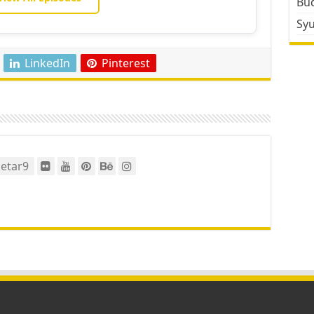
Bud
Sy
LinkedIn
Pinterest
etar9