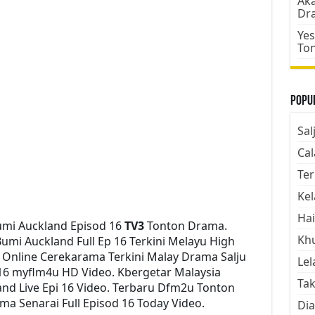
Aka
Dr
Yes
To
Popul
Sal
Cal
Ter
Kel
Hai
umi Auckland Episod 16
TV3
Tonton Drama.
Kh
mi Auckland Full Ep 16 Terkini Melayu High
h Online Cerekarama Terkini Malay Drama Salju
Lel
16 myflm4u HD Video. Kbergetar Malaysia
Tak
nd Live Epi 16 Video. Terbaru Dfm2u Tonton
ma Senarai Full Episod 16 Today Video.
Dia