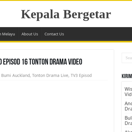
Kepala Bergetar
m Melayu
About Us
Contact Us
d Episod 16 Tonton Drama Video
i Bumi Auckland
,
Tonton Drama Live
,
TV3 Episod
Kirim
Wis
Vi
Ano
Dr
Bul
Dr