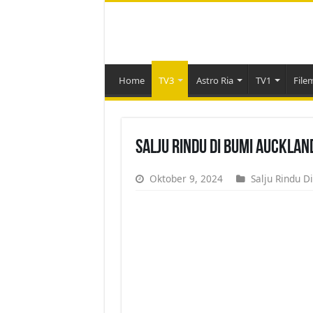
Home
TV3
Astro Ria
TV1
File
Salju Rindu Di Bumi Aucklan
Oktober 9, 2024
Salju Rindu D