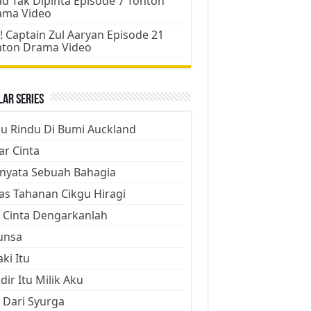
d Tak Dipinta Episode 7 Tonton
ama Video
! Captain Zul Aaryan Episode 21
nton Drama Video
ar Series
ju Rindu Di Bumi Auckland
ar Cinta
nyata Sebuah Bahagia
as Tahanan Cikgu Hiragi
 Cinta Dengarkanlah
unsa
aki Itu
dir Itu Milik Aku
 Dari Syurga