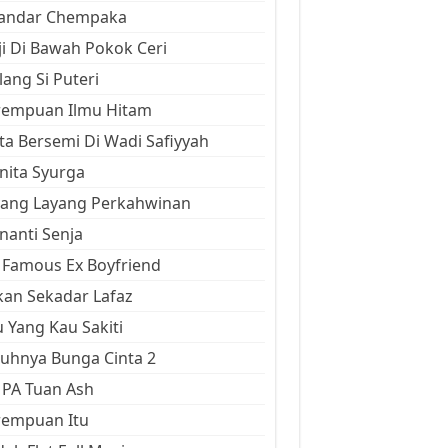
kandar Chempaka
ji Di Bawah Pokok Ceri
ang Si Puteri
rempuan Ilmu Hitam
ta Bersemi Di Wadi Safiyyah
ita Syurga
yang Layang Perkahwinan
anti Senja
Famous Ex Boyfriend
an Sekadar Lafaz
 Yang Kau Sakiti
uhnya Bunga Cinta 2
 PA Tuan Ash
rempuan Itu