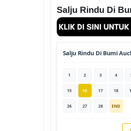
Salju Rindu Di B
Salju Rindu Di Bumi Auc
1
2
3
4
15
16
17
18
26
27
28
END