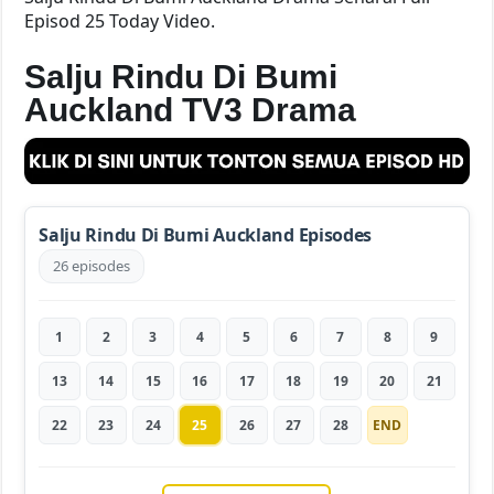
Episod 25 Today Video.
Salju Rindu Di Bumi
Auckland TV3 Drama
Salju Rindu Di Bumi Auckland Episodes
26 episodes
1
2
3
4
5
6
7
8
9
13
14
15
16
17
18
19
20
21
22
23
24
25
26
27
28
END