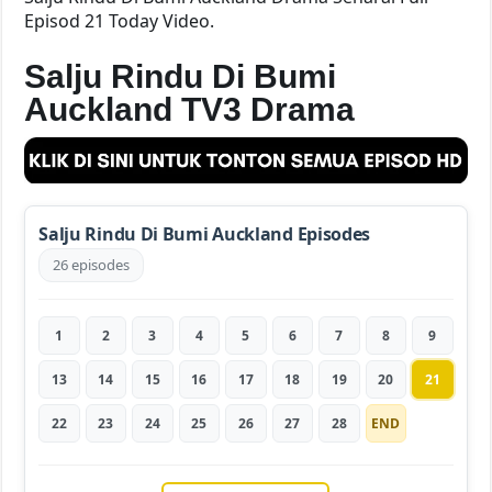
Episod 21 Today Video.
Salju Rindu Di Bumi
Auckland TV3 Drama
Salju Rindu Di Bumi Auckland Episodes
26 episodes
1
2
3
4
5
6
7
8
9
13
14
15
16
17
18
19
20
21
22
23
24
25
26
27
28
END