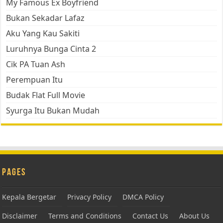
My Famous Ex Boyfriend
Bukan Sekadar Lafaz
Aku Yang Kau Sakiti
Luruhnya Bunga Cinta 2
Cik PA Tuan Ash
Perempuan Itu
Budak Flat Full Movie
Syurga Itu Bukan Mudah
Pages
Kepala Bergetar
Privacy Policy
DMCA Policy
Disclaimer
Terms and Conditions
Contact Us
About Us