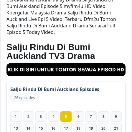
Bumi Auckland Episode 5 myflm4u HD Video.
Kbergetar Malaysia Drama Salju Rindu Di Bumi
Auckland Live Epi 5 Video. Terbaru Dfm2u Tonton
Salju Rindu Di Bumi Auckland Drama Senarai Full
Episod 5 Today Video.
Salju Rindu Di Bumi
Auckland TV3 Drama
Salju Rindu Di Bumi Auckland Episodes
26 episodes
1
2
3
4
5
6
7
8
9
13
14
15
16
17
18
19
20
21