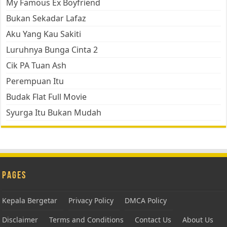
My Famous Ex Boyfriend
Bukan Sekadar Lafaz
Aku Yang Kau Sakiti
Luruhnya Bunga Cinta 2
Cik PA Tuan Ash
Perempuan Itu
Budak Flat Full Movie
Syurga Itu Bukan Mudah
Pages
Kepala Bergetar
Privacy Policy
DMCA Policy
Disclaimer
Terms and Conditions
Contact Us
About Us