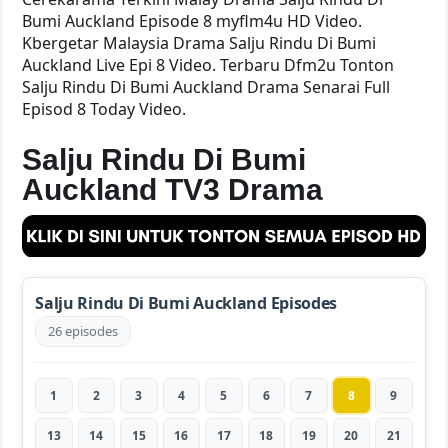
Bumi Auckland Episode 8 myflm4u HD Video.
Kbergetar Malaysia Drama Salju Rindu Di Bumi
Auckland Live Epi 8 Video. Terbaru Dfm2u Tonton
Salju Rindu Di Bumi Auckland Drama Senarai Full
Episod 8 Today Video.
Salju Rindu Di Bumi
Auckland TV3 Drama
Salju Rindu Di Bumi Auckland Episodes
26 episodes
1
2
3
4
5
6
7
8
9
13
14
15
16
17
18
19
20
21