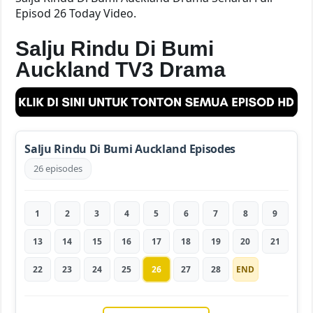
Episod 26 Today Video.
Salju Rindu Di Bumi
Auckland TV3 Drama
Salju Rindu Di Bumi Auckland Episodes
26 episodes
1
2
3
4
5
6
7
8
9
13
14
15
16
17
18
19
20
21
22
23
24
25
26
27
28
END