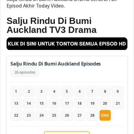
Episod Akhir Today Video.
Salju Rindu Di Bumi
Auckland TV3 Drama
Salju Rindu Di Bumi Auckland Episodes
26 episodes
1
2
3
4
5
6
7
8
9
13
14
15
16
17
18
19
20
21
22
23
24
25
26
27
28
END