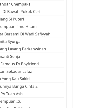
kandar Chempaka
ji Di Bawah Pokok Ceri
ang Si Puteri
rempuan Ilmu Hitam
ta Bersemi Di Wadi Safiyyah
ita Syurga
yang Layang Perkahwinan
anti Senja
Famous Ex Boyfriend
an Sekadar Lafaz
 Yang Kau Sakiti
uhnya Bunga Cinta 2
 PA Tuan Ash
rempuan Itu