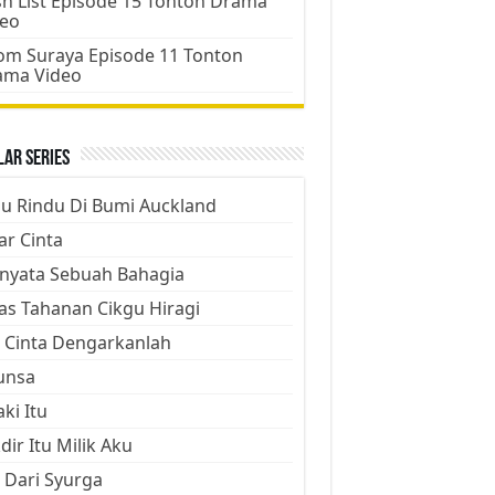
h List Episode 15 Tonton Drama
deo
m Suraya Episode 11 Tonton
ama Video
ar Series
ju Rindu Di Bumi Auckland
ar Cinta
nyata Sebuah Bahagia
as Tahanan Cikgu Hiragi
 Cinta Dengarkanlah
unsa
aki Itu
dir Itu Milik Aku
 Dari Syurga