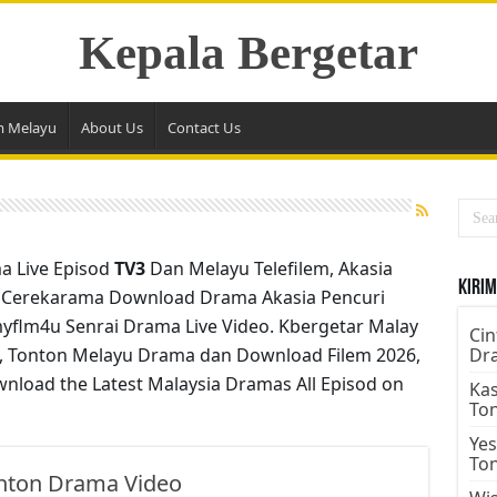
Kepala Bergetar
m Melayu
About Us
Contact Us
a Live Episod
TV3
Dan Melayu Telefilem, Akasia
Kirim
 Cerekarama Download Drama Akasia Pencuri
 myflm4u Senrai Drama Live Video. Kbergetar Malay
Cin
 Tonton Melayu Drama dan Download Filem 2026,
Dr
wnload the Latest Malaysia Dramas All Episod on
Kas
To
Yes
To
onton Drama Video