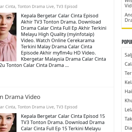
Wis
Vi
ar Cinta
,
Tonton Drama Live
,
TV3 Episod
Ano
Kepala Bergetar Calar Cinta Episod
Dr
Akhir TV3 Tonton Drama. Download
Drama Calar Cinta Full Ep Akhir Terkini
Melayu High Quality (myinfotaip)
Video. Watch Online Cerekarama
Popul
Terkini Malay Drama Calar Cinta
Episode Akhir myflm4u HD Video.
Sal
Kbergetar Malaysia Drama Calar Cinta
Cal
m2u Tonton Calar Cinta Drama …
Ter
Kel
Hai
on Drama Video
Kh
ar Cinta
,
Tonton Drama Live
,
TV3 Episod
Lel
Kepala Bergetar Calar Cinta Episod 15
Tak
TV3 Tonton Drama. Download Drama
Dia
Calar Cinta Full Ep 15 Terkini Melayu