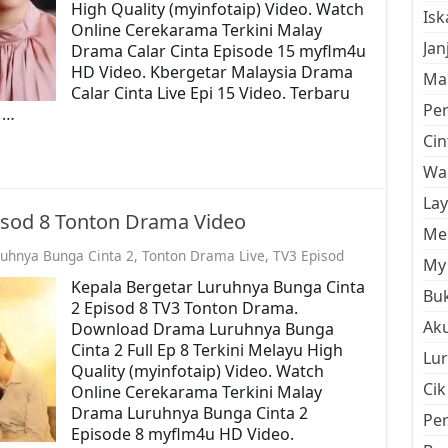
High Quality (myinfotaip) Video. Watch
Is
Online Cerekarama Terkini Malay
Jan
Drama Calar Cinta Episode 15 myflm4u
HD Video. Kbergetar Malaysia Drama
Mal
Calar Cinta Live Epi 15 Video. Terbaru
Pe
 …
Cin
Wan
La
isod 8 Tonton Drama Video
Men
uhnya Bunga Cinta 2
,
Tonton Drama Live
,
TV3 Episod
My 
Kepala Bergetar Luruhnya Bunga Cinta
Buk
2 Episod 8 TV3 Tonton Drama.
Aku
Download Drama Luruhnya Bunga
Cinta 2 Full Ep 8 Terkini Melayu High
Lur
Quality (myinfotaip) Video. Watch
Cik
Online Cerekarama Terkini Malay
Drama Luruhnya Bunga Cinta 2
Pe
Episode 8 myflm4u HD Video.