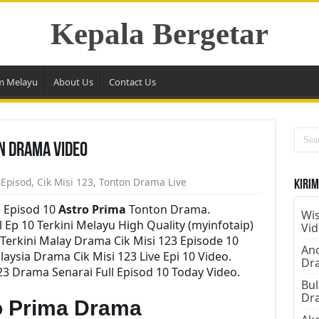
Kepala Bergetar
m Melayu
About Us
Contact Us
on Drama Video
 Episod
,
Cik Misi 123
,
Tonton Drama Live
Kirim
e Episod 10
Astro Prima
Tonton Drama.
Wis
 Ep 10 Terkini Melayu High Quality (myinfotaip)
Vi
Terkini Malay Drama Cik Misi 123 Episode 10
Ano
ysia Drama Cik Misi 123 Live Epi 10 Video.
Dr
3 Drama Senarai Full Episod 10 Today Video.
Bul
Dr
ro Prima Drama