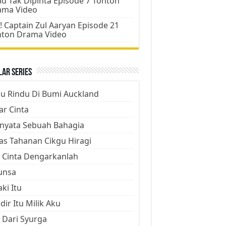
d Tak Dipinta Episode 7 Tonton
ama Video
! Captain Zul Aaryan Episode 21
nton Drama Video
ar Series
ju Rindu Di Bumi Auckland
ar Cinta
nyata Sebuah Bahagia
as Tahanan Cikgu Hiragi
 Cinta Dengarkanlah
unsa
aki Itu
dir Itu Milik Aku
 Dari Syurga