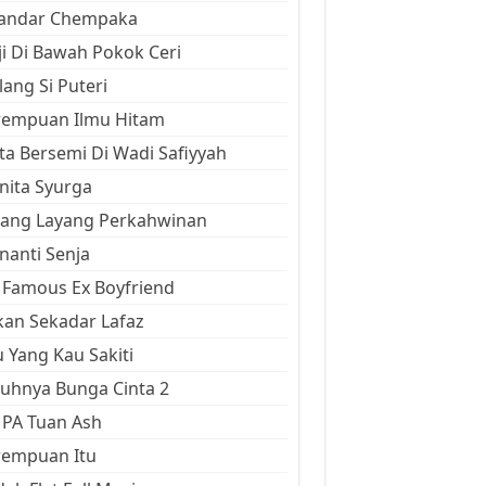
kandar Chempaka
ji Di Bawah Pokok Ceri
ang Si Puteri
rempuan Ilmu Hitam
ta Bersemi Di Wadi Safiyyah
ita Syurga
yang Layang Perkahwinan
anti Senja
Famous Ex Boyfriend
an Sekadar Lafaz
 Yang Kau Sakiti
uhnya Bunga Cinta 2
 PA Tuan Ash
rempuan Itu