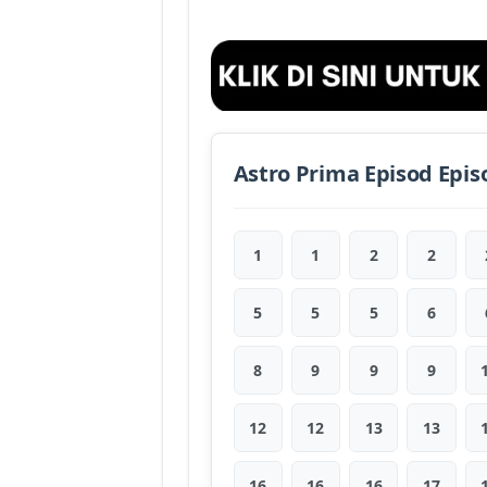
Astro Prima Episod Epis
1
1
2
2
5
5
5
6
8
9
9
9
12
12
13
13
16
16
16
17