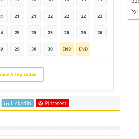
Bud
Sy
21
21
21
22
22
22
23
24
25
25
25
26
26
26
29
29
30
30
END
END
View All Episodes
LinkedIn
Pinterest