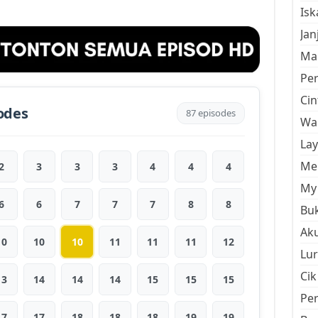
Is
Jan
Mal
Pe
Cin
odes
87 episodes
Wan
La
Men
2
3
3
3
4
4
4
My 
6
6
7
7
7
8
8
Buk
Aku
10
10
10
11
11
11
12
Lur
Cik
13
14
14
14
15
15
15
Pe
17
17
18
18
18
19
19