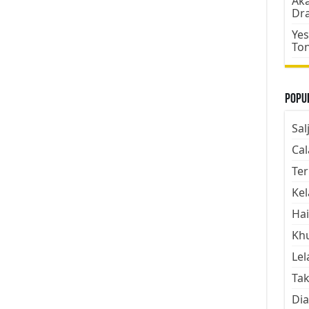
Aka
Dr
Yes
To
Popul
Sal
Cal
Ter
Kel
Hai
Kh
Lel
Tak
Dia