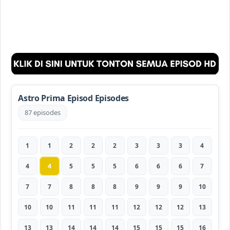
Astro Prima Episod Episodes
87 episodes
1
1
2
2
2
3
3
3
4
4
4
5
5
5
6
6
6
7
7
7
8
8
8
9
9
9
10
10
10
11
11
11
12
12
12
13
13
13
14
14
14
15
15
15
16