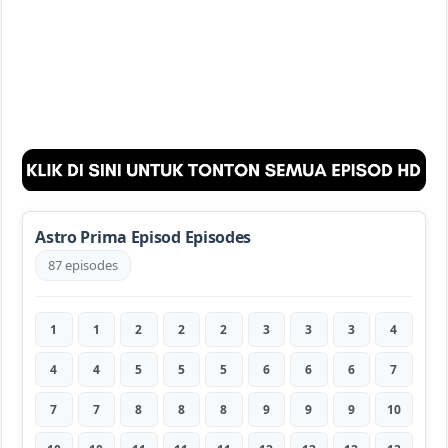
Astro Prima Episod Episodes
87 episodes
1
1
2
2
2
3
3
3
4
4
4
5
5
5
6
6
6
7
7
7
8
8
8
9
9
9
10