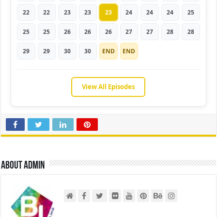
22
22
23
23
23
24
24
24
25
25
25
26
26
26
27
27
28
28
29
29
30
30
END
END
View All Episodes
About admin