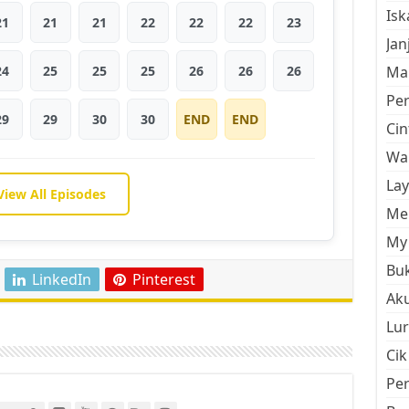
Is
21
21
21
22
22
22
23
Jan
24
25
25
25
26
26
26
Mal
Pe
29
29
30
30
END
END
Cin
Wan
La
View All Episodes
Men
My 
Buk
LinkedIn
Pinterest
Aku
Lur
Cik
Pe