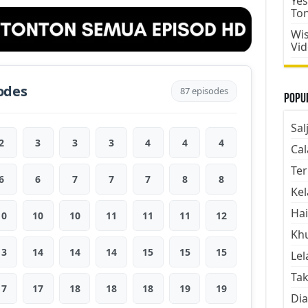
Yes
To
Wis
Vi
odes
87 episodes
Popul
Sal
2
3
3
3
4
4
4
Cal
Ter
6
6
7
7
7
8
8
Kel
Hai
10
10
10
11
11
11
12
Kh
13
14
14
14
15
15
15
Lel
Tak
17
17
18
18
18
19
19
Dia