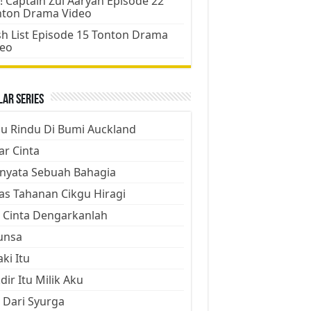
! Captain Zul Aaryan Episode 22
nton Drama Video
h List Episode 15 Tonton Drama
deo
ar Series
ju Rindu Di Bumi Auckland
ar Cinta
nyata Sebuah Bahagia
as Tahanan Cikgu Hiragi
 Cinta Dengarkanlah
unsa
aki Itu
dir Itu Milik Aku
 Dari Syurga