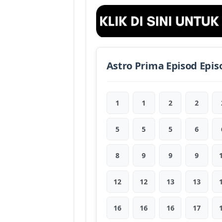
Astro Prima Episod Epis
1
1
2
2
5
5
5
6
8
9
9
9
12
12
13
13
16
16
16
17