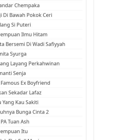
kandar Chempaka
ji Di Bawah Pokok Ceri
ang Si Puteri
rempuan Ilmu Hitam
ta Bersemi Di Wadi Safiyyah
ita Syurga
yang Layang Perkahwinan
anti Senja
Famous Ex Boyfriend
an Sekadar Lafaz
 Yang Kau Sakiti
uhnya Bunga Cinta 2
 PA Tuan Ash
rempuan Itu