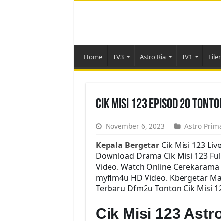
Home
TV3
Astro Ria
TV1
File
Cik Misi 123 Episod 20 Tont
November 6, 2023
Astro Prim
Kepala Bergetar
Cik Misi 123 Liv
Download Drama Cik Misi 123 Full
Video. Watch Online Cerekarama 
myflm4u HD Video. Kbergetar Mala
Terbaru Dfm2u Tonton Cik Misi 12
Cik Misi 123 Ast