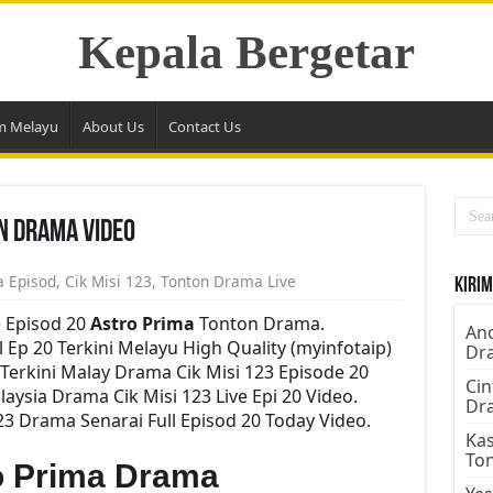
Kepala Bergetar
m Melayu
About Us
Contact Us
on Drama Video
a Episod
,
Cik Misi 123
,
Tonton Drama Live
Kirim
e Episod 20
Astro Prima
Tonton Drama.
Ano
 Ep 20 Terkini Melayu High Quality (myinfotaip)
Dr
Terkini Malay Drama Cik Misi 123 Episode 20
Cin
ysia Drama Cik Misi 123 Live Epi 20 Video.
Dr
3 Drama Senarai Full Episod 20 Today Video.
Kas
To
ro Prima Drama