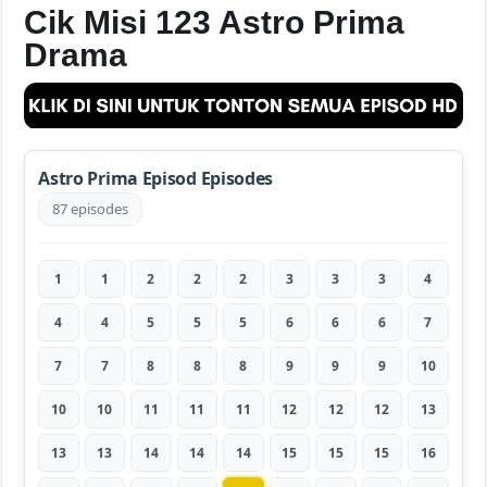
Cik Misi 123 Astro Prima
Drama
Astro Prima Episod Episodes
87 episodes
1
1
2
2
2
3
3
3
4
4
4
5
5
5
6
6
6
7
7
7
8
8
8
9
9
9
10
10
10
11
11
11
12
12
12
13
13
13
14
14
14
15
15
15
16