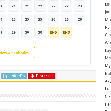
Is
21
21
21
22
22
22
23
Jan
24
25
25
25
26
26
26
Mal
Pe
29
29
30
30
END
END
Cin
Wan
La
View All Episodes
Men
My 
Buk
LinkedIn
Pinterest
Aku
Lur
Cik
Pe