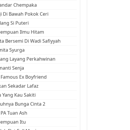
kandar Chempaka
ji Di Bawah Pokok Ceri
ang Si Puteri
rempuan Ilmu Hitam
ta Bersemi Di Wadi Safiyyah
ita Syurga
yang Layang Perkahwinan
anti Senja
Famous Ex Boyfriend
an Sekadar Lafaz
 Yang Kau Sakiti
uhnya Bunga Cinta 2
 PA Tuan Ash
rempuan Itu