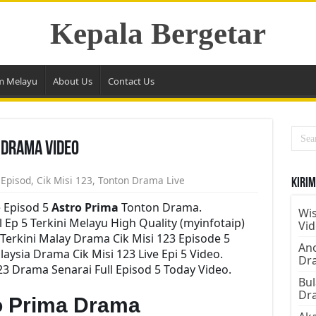
Kepala Bergetar
m Melayu
About Us
Contact Us
n Drama Video
 Episod
,
Cik Misi 123
,
Tonton Drama Live
Kirim
e Episod 5
Astro Prima
Tonton Drama.
Wis
Ep 5 Terkini Melayu High Quality (myinfotaip)
Vi
erkini Malay Drama Cik Misi 123 Episode 5
Ano
ysia Drama Cik Misi 123 Live Epi 5 Video.
Dr
3 Drama Senarai Full Episod 5 Today Video.
Bul
Dr
ro Prima Drama