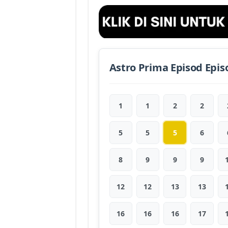
Astro Prima Episod Epis
1
1
2
2
5
5
5
6
8
9
9
9
12
12
13
13
16
16
16
17