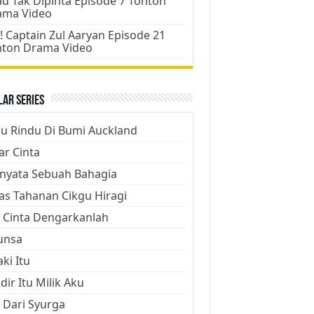
d Tak Dipinta Episode 7 Tonton
ama Video
! Captain Zul Aaryan Episode 21
nton Drama Video
ar Series
ju Rindu Di Bumi Auckland
ar Cinta
nyata Sebuah Bahagia
as Tahanan Cikgu Hiragi
 Cinta Dengarkanlah
unsa
aki Itu
dir Itu Milik Aku
 Dari Syurga