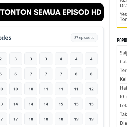
Aka
Dr
Yes
To
odes
87 episodes
Popul
Sal
2
3
3
3
4
4
4
Cal
Ter
6
6
7
7
7
8
8
Kel
Hai
10
10
10
11
11
11
12
Kh
13
14
14
14
15
15
15
Lel
Tak
17
17
18
18
18
19
19
Dia