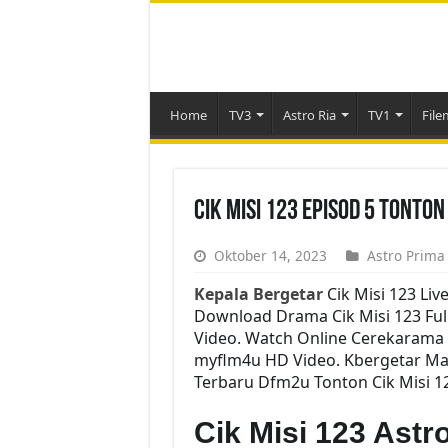
Home
TV3
Astro Ria
TV1
File
Cik Misi 123 Episod 5 Tonto
Oktober 14, 2023
Astro Prima
Kepala Bergetar
Cik Misi 123 Liv
Download Drama Cik Misi 123 Full 
Video. Watch Online Cerekarama T
myflm4u HD Video. Kbergetar Mala
Terbaru Dfm2u Tonton Cik Misi 12
Cik Misi 123 Ast