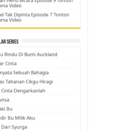
an Henti Bicara Episode 9 Tonton
ama Video
d Tak Dipinta Episode 7 Tonton
ama Video
ar Series
ju Rindu Di Bumi Auckland
ar Cinta
nyata Sebuah Bahagia
as Tahanan Cikgu Hiragi
 Cinta Dengarkanlah
unsa
aki Itu
dir Itu Milik Aku
 Dari Syurga