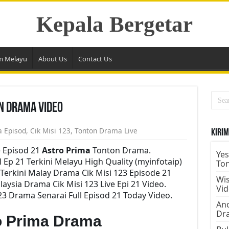
Kepala Bergetar
m Melayu
About Us
Contact Us
on Drama Video
a Episod
,
Cik Misi 123
,
Tonton Drama Live
Kirim
e Episod 21
Astro Prima
Tonton Drama.
Yes
 Ep 21 Terkini Melayu High Quality (myinfotaip)
To
Terkini Malay Drama Cik Misi 123 Episode 21
Wis
ysia Drama Cik Misi 123 Live Epi 21 Video.
Vi
3 Drama Senarai Full Episod 21 Today Video.
Ano
Dr
ro Prima Drama