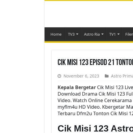
Home
TV3
Astro Ria
TV1
File
Cik Misi 123 Episod 21 Tont
November 6, 2023
Astro Prim
Kepala Bergetar
Cik Misi 123 Liv
Download Drama Cik Misi 123 Full
Video. Watch Online Cerekarama 
myflm4u HD Video. Kbergetar Mala
Terbaru Dfm2u Tonton Cik Misi 12
Cik Misi 123 Ast