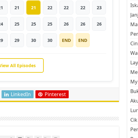
Is
21
21
21
22
22
22
23
Jan
24
25
25
25
26
26
26
Mal
Pe
29
29
30
30
END
END
Cin
Wan
La
View All Episodes
Men
My 
Buk
LinkedIn
Pinterest
Aku
Lur
Cik
Pe