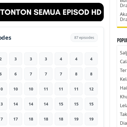
Bul
Dr
Aka
Dr
odes
87 episodes
Popul
Sal
2
3
3
3
4
4
4
Cal
Ter
6
6
7
7
7
8
8
Kel
Hai
10
10
10
11
11
11
12
Kh
13
14
14
14
15
15
15
Lel
Tak
17
17
18
18
18
19
19
Dia