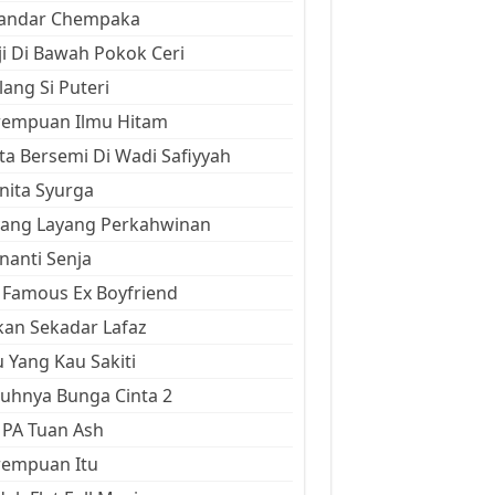
kandar Chempaka
ji Di Bawah Pokok Ceri
ang Si Puteri
rempuan Ilmu Hitam
ta Bersemi Di Wadi Safiyyah
ita Syurga
yang Layang Perkahwinan
anti Senja
Famous Ex Boyfriend
an Sekadar Lafaz
 Yang Kau Sakiti
uhnya Bunga Cinta 2
 PA Tuan Ash
rempuan Itu