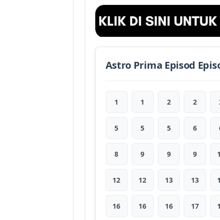
Astro Prima Episod Epis
1
1
2
2
5
5
5
6
8
9
9
9
12
12
13
13
16
16
16
17