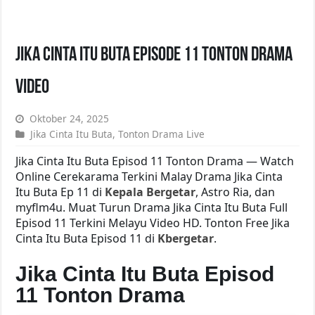
Jika Cinta Itu Buta Episode 11 Tonton Drama
Video
Oktober 24, 2025
Jika Cinta Itu Buta
,
Tonton Drama Live
Jika Cinta Itu Buta Episod 11 Tonton Drama — Watch
Online Cerekarama Terkini Malay Drama Jika Cinta
Itu Buta Ep 11 di
Kepala Bergetar
, Astro Ria, dan
myflm4u. Muat Turun Drama Jika Cinta Itu Buta Full
Episod 11 Terkini Melayu Video HD. Tonton Free Jika
Cinta Itu Buta Episod 11 di
Kbergetar
.
Jika Cinta Itu Buta Episod
11 Tonton Drama