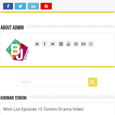
About admin
Kiriman Terkini
Wish List Episode 15 Tonton Drama Video