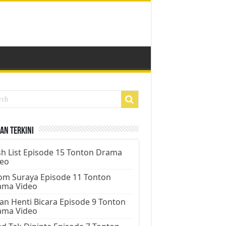
an Terkini
h List Episode 15 Tonton Drama
deo
m Suraya Episode 11 Tonton
ama Video
an Henti Bicara Episode 9 Tonton
ama Video