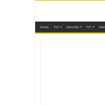
Home
TV3
Astro Ria
TV1
File