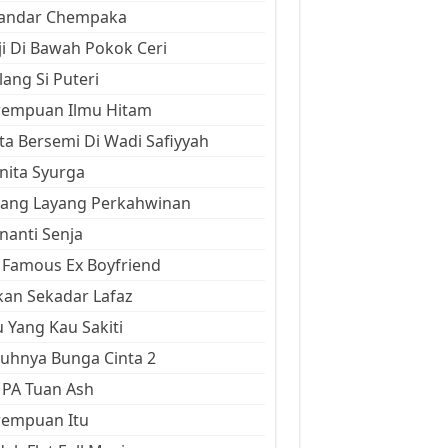
kandar Chempaka
ji Di Bawah Pokok Ceri
ang Si Puteri
rempuan Ilmu Hitam
ta Bersemi Di Wadi Safiyyah
ita Syurga
yang Layang Perkahwinan
anti Senja
Famous Ex Boyfriend
an Sekadar Lafaz
 Yang Kau Sakiti
uhnya Bunga Cinta 2
 PA Tuan Ash
rempuan Itu