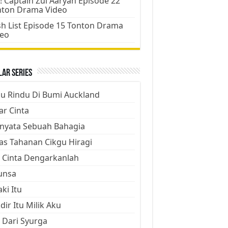
! Captain Zul Aaryan Episode 22
nton Drama Video
h List Episode 15 Tonton Drama
deo
ar Series
ju Rindu Di Bumi Auckland
ar Cinta
nyata Sebuah Bahagia
as Tahanan Cikgu Hiragi
 Cinta Dengarkanlah
unsa
aki Itu
dir Itu Milik Aku
 Dari Syurga