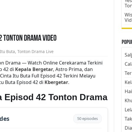
Yes
To
Wis
Vi
 42 Tonton Drama Video
Popul
 Itu Buta
,
Tonton Drama Live
Sal
nton Drama — Watch Online Cerekarama Terkini
Cal
p 42 di
Kepala Bergetar
, Astro Prima, dan
Ter
nta Itu Buta Full Episod 42 Terkini Melayu
Itu Buta Episod 42 di
Kbergetar
.
Kel
Hai
ta Episod 42 Tonton Drama
Kh
Lel
odes
Tak
50 episodes
Dia