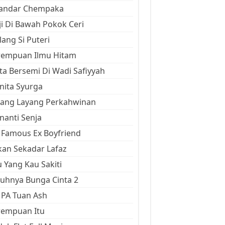
kandar Chempaka
ji Di Bawah Pokok Ceri
ang Si Puteri
rempuan Ilmu Hitam
ta Bersemi Di Wadi Safiyyah
ita Syurga
yang Layang Perkahwinan
anti Senja
Famous Ex Boyfriend
an Sekadar Lafaz
 Yang Kau Sakiti
uhnya Bunga Cinta 2
 PA Tuan Ash
rempuan Itu