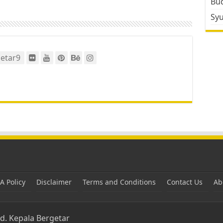
Bud
Sy
etar9
 Policy
Disclaimer
Terms and Conditions
Contact Us
Ab
ed.
Kepala Bergetar