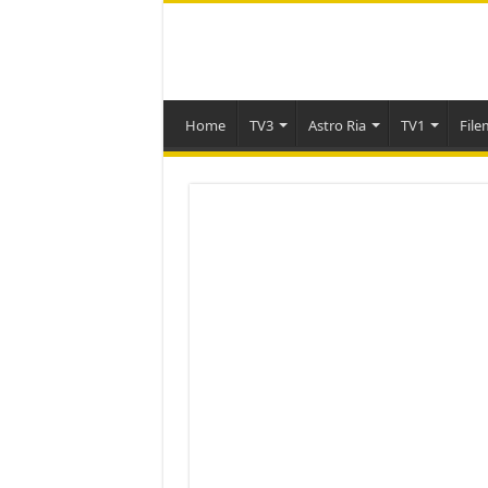
Home
TV3
Astro Ria
TV1
File