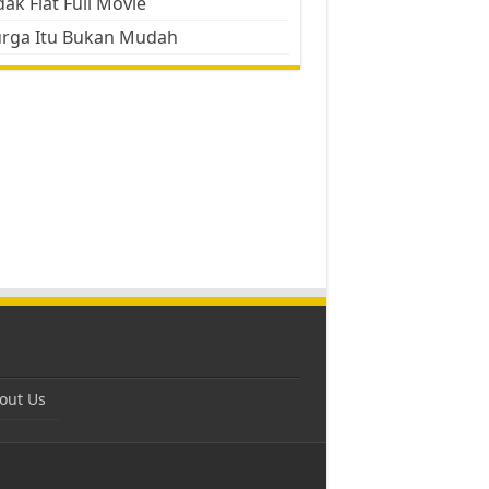
ak Flat Full Movie
urga Itu Bukan Mudah
out Us