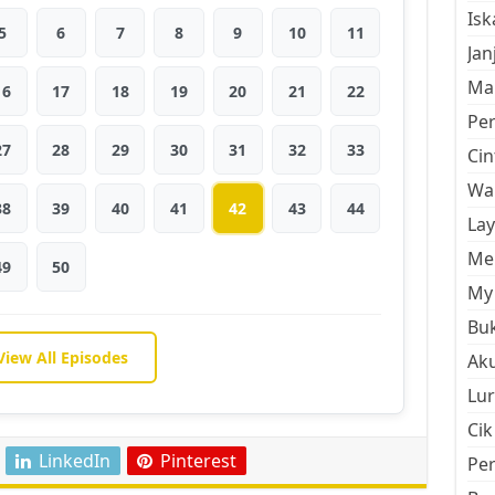
Is
5
6
7
8
9
10
11
Jan
Mal
16
17
18
19
20
21
22
Pe
27
28
29
30
31
32
33
Cin
Wan
38
39
40
41
42
43
44
La
Men
49
50
My 
Buk
View All Episodes
Aku
Lur
Cik
LinkedIn
Pinterest
Pe