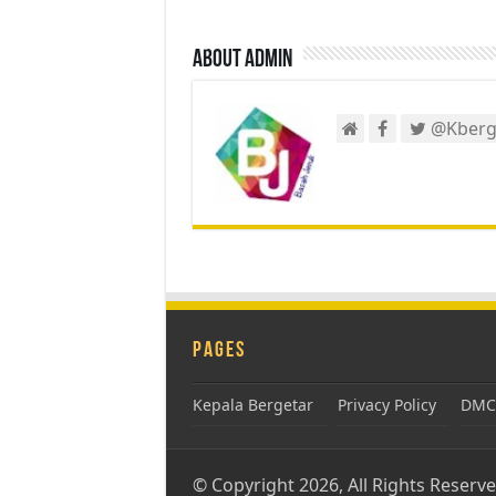
About admin
@Kberg
Pages
Kepala Bergetar
Privacy Policy
DMCA
© Copyright 2026, All Rights Reserv