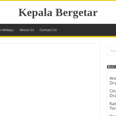
Kepala Bergetar
m Melayu
About Us
Contact Us
Kirim
Ano
Dr
Cin
Dr
Kas
To