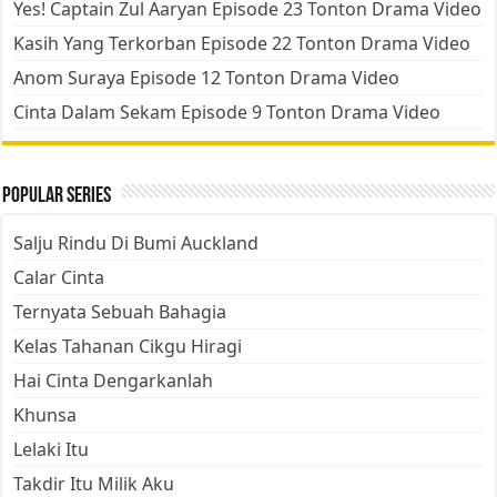
Yes! Captain Zul Aaryan Episode 23 Tonton Drama Video
Kasih Yang Terkorban Episode 22 Tonton Drama Video
Anom Suraya Episode 12 Tonton Drama Video
Cinta Dalam Sekam Episode 9 Tonton Drama Video
Popular Series
Salju Rindu Di Bumi Auckland
Calar Cinta
Ternyata Sebuah Bahagia
Kelas Tahanan Cikgu Hiragi
Hai Cinta Dengarkanlah
Khunsa
Lelaki Itu
Takdir Itu Milik Aku