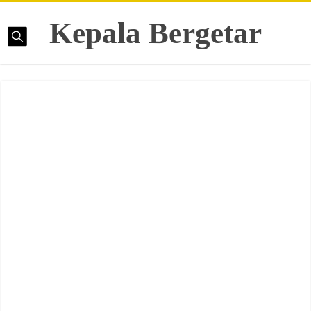
Kepala Bergetar