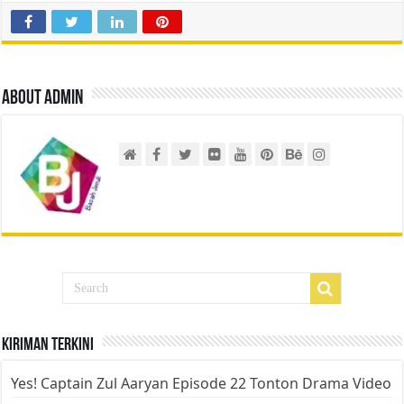
About admin
Kiriman Terkini
Yes! Captain Zul Aaryan Episode 22 Tonton Drama Video