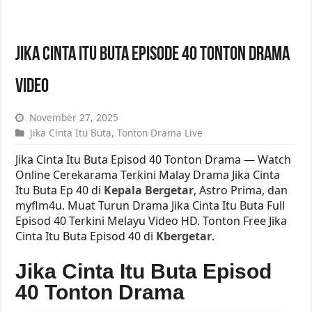
Jika Cinta Itu Buta Episode 40 Tonton Drama
Video
November 27, 2025
Jika Cinta Itu Buta
,
Tonton Drama Live
Jika Cinta Itu Buta Episod 40 Tonton Drama — Watch
Online Cerekarama Terkini Malay Drama Jika Cinta
Itu Buta Ep 40 di
Kepala Bergetar
, Astro Prima, dan
myflm4u. Muat Turun Drama Jika Cinta Itu Buta Full
Episod 40 Terkini Melayu Video HD. Tonton Free Jika
Cinta Itu Buta Episod 40 di
Kbergetar
.
Jika Cinta Itu Buta Episod
40 Tonton Drama