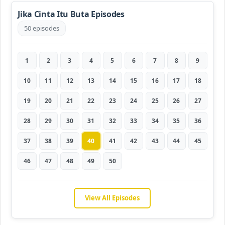
Jika Cinta Itu Buta Episodes
50 episodes
1
2
3
4
5
6
7
8
9
10
11
12
13
14
15
16
17
18
19
20
21
22
23
24
25
26
27
28
29
30
31
32
33
34
35
36
37
38
39
40
41
42
43
44
45
46
47
48
49
50
View All Episodes