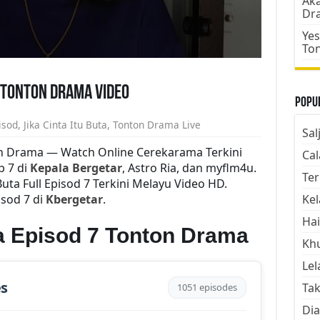
Aka
Dr
Yes
To
7 Tonton Drama Video
Popul
isod
,
Jika Cinta Itu Buta
,
Tonton Drama Live
Sal
ton Drama — Watch Online Cerekarama Terkini
Cal
p 7 di
Kepala Bergetar
, Astro Ria, dan myflm4u.
Ter
uta Full Episod 7 Terkini Melayu Video HD.
isod 7 di
Kbergetar
.
Kel
Hai
ta Episod 7 Tonton Drama
Kh
Lel
es
Tak
1051 episodes
Dia