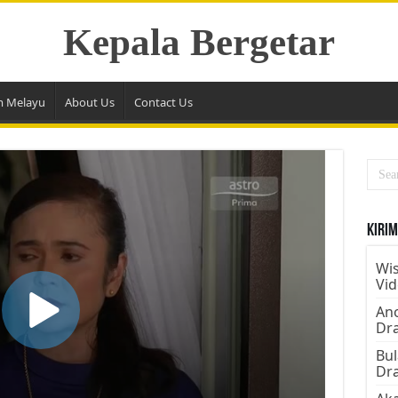
Kepala Bergetar
m Melayu
About Us
Contact Us
Kirim
Wis
Vi
Ano
Dr
Bul
Dr