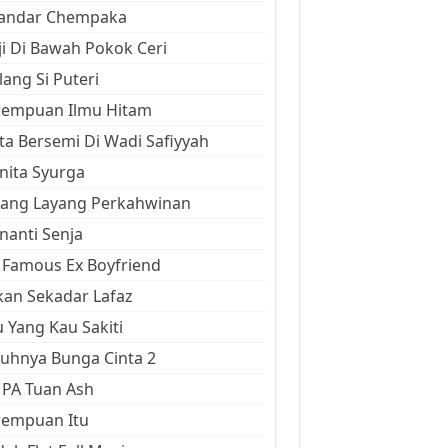
kandar Chempaka
ji Di Bawah Pokok Ceri
ang Si Puteri
rempuan Ilmu Hitam
ta Bersemi Di Wadi Safiyyah
ita Syurga
yang Layang Perkahwinan
anti Senja
Famous Ex Boyfriend
an Sekadar Lafaz
 Yang Kau Sakiti
uhnya Bunga Cinta 2
 PA Tuan Ash
rempuan Itu