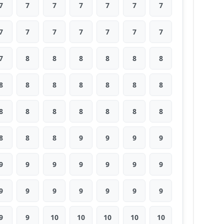
7
7
7
7
7
7
7
7
7
7
7
7
7
7
7
8
8
8
8
8
8
8
8
8
8
8
8
8
8
8
8
8
8
8
8
8
8
8
9
9
9
9
9
9
9
9
9
9
9
9
9
9
9
9
9
9
9
9
10
10
10
10
10