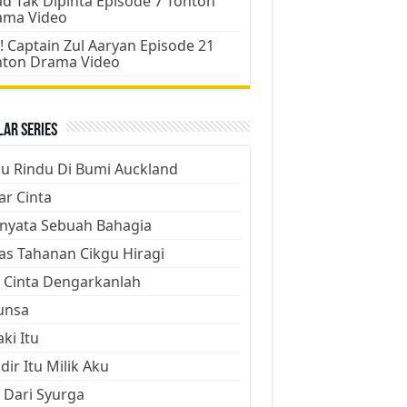
d Tak Dipinta Episode 7 Tonton
ama Video
! Captain Zul Aaryan Episode 21
nton Drama Video
ar Series
ju Rindu Di Bumi Auckland
ar Cinta
nyata Sebuah Bahagia
as Tahanan Cikgu Hiragi
 Cinta Dengarkanlah
unsa
aki Itu
dir Itu Milik Aku
 Dari Syurga