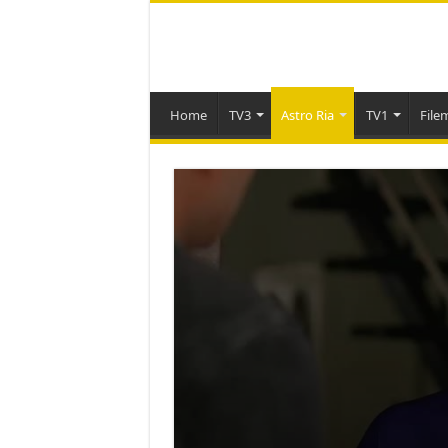
Home
TV3
Astro Ria
TV1
File