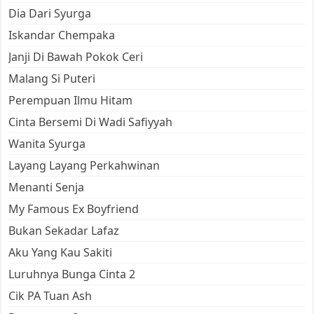
Dia Dari Syurga
Iskandar Chempaka
Janji Di Bawah Pokok Ceri
Malang Si Puteri
Perempuan Ilmu Hitam
Cinta Bersemi Di Wadi Safiyyah
Wanita Syurga
Layang Layang Perkahwinan
Menanti Senja
My Famous Ex Boyfriend
Bukan Sekadar Lafaz
Aku Yang Kau Sakiti
Luruhnya Bunga Cinta 2
Cik PA Tuan Ash