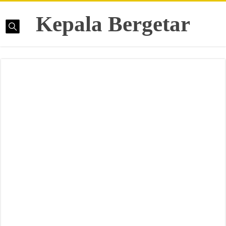
Kepala Bergetar