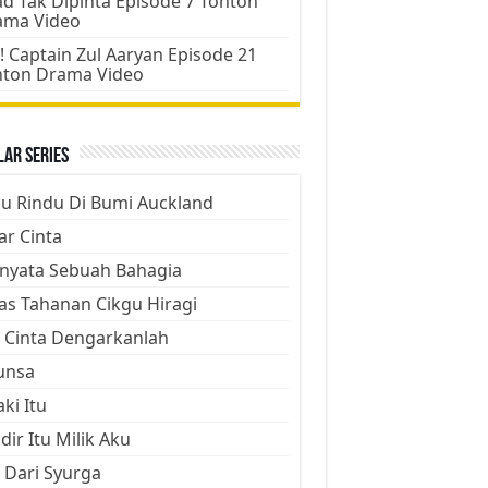
d Tak Dipinta Episode 7 Tonton
ama Video
! Captain Zul Aaryan Episode 21
nton Drama Video
ar Series
ju Rindu Di Bumi Auckland
ar Cinta
nyata Sebuah Bahagia
as Tahanan Cikgu Hiragi
 Cinta Dengarkanlah
unsa
aki Itu
dir Itu Milik Aku
 Dari Syurga