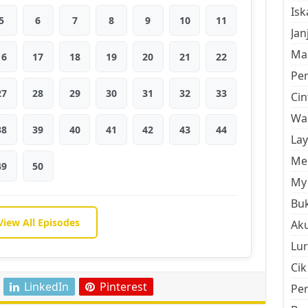
Is
5
6
7
8
9
10
11
Jan
Mal
16
17
18
19
20
21
22
Pe
27
28
29
30
31
32
33
Cin
Wan
38
39
40
41
42
43
44
La
Men
49
50
My 
Buk
View All Episodes
Aku
Lur
Cik
LinkedIn
Pinterest
Pe