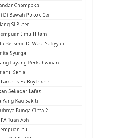
kandar Chempaka
ji Di Bawah Pokok Ceri
ang Si Puteri
rempuan Ilmu Hitam
ta Bersemi Di Wadi Safiyyah
ita Syurga
yang Layang Perkahwinan
anti Senja
Famous Ex Boyfriend
an Sekadar Lafaz
 Yang Kau Sakiti
uhnya Bunga Cinta 2
 PA Tuan Ash
rempuan Itu