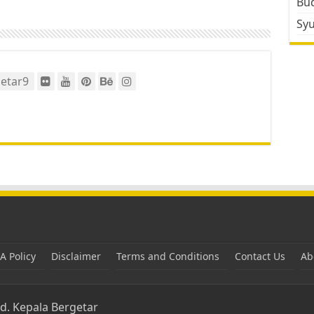
Bud
Sy
etar9
 Policy
Disclaimer
Terms and Conditions
Contact Us
Ab
ed.
Kepala Bergetar