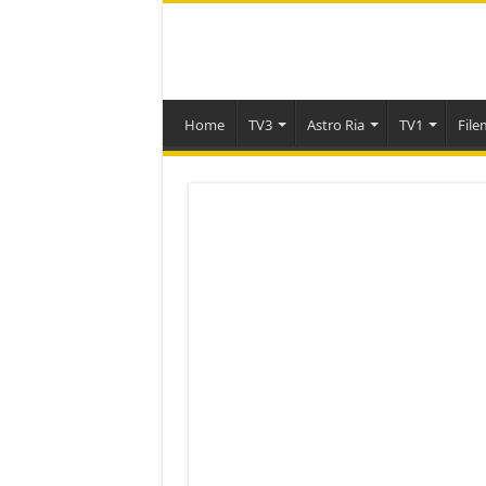
Home
TV3
Astro Ria
TV1
File