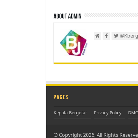
About admin
@Kberg
Pages
Kepala Bergetar
Privacy Policy
DMCA
© Copyright 2026, All Rights Reserv