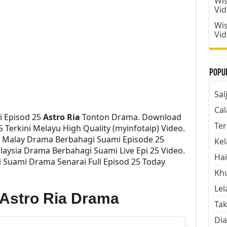
Wis
Vi
Wis
Vi
Popul
Sal
Cal
 Episod 25
Astro Ria
Tonton Drama. Download
Ter
 Terkini Melayu High Quality (myinfotaip) Video.
i Malay Drama Berbahagi Suami Episode 25
Kel
aysia Drama Berbahagi Suami Live Epi 25 Video.
Hai
Suami Drama Senarai Full Episod 25 Today
Kh
Lel
Astro Ria Drama
Tak
Dia