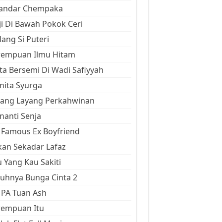
kandar Chempaka
ji Di Bawah Pokok Ceri
ang Si Puteri
rempuan Ilmu Hitam
ta Bersemi Di Wadi Safiyyah
ita Syurga
yang Layang Perkahwinan
anti Senja
Famous Ex Boyfriend
an Sekadar Lafaz
 Yang Kau Sakiti
uhnya Bunga Cinta 2
 PA Tuan Ash
rempuan Itu