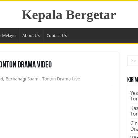
Kepala Bergetar
m Melayu
About Us
Contact Us
Tonton Drama Video
od
,
Berbahagi Suami
,
Tonton Drama Live
Kirim
Yes
To
Kas
To
Cin
Dr