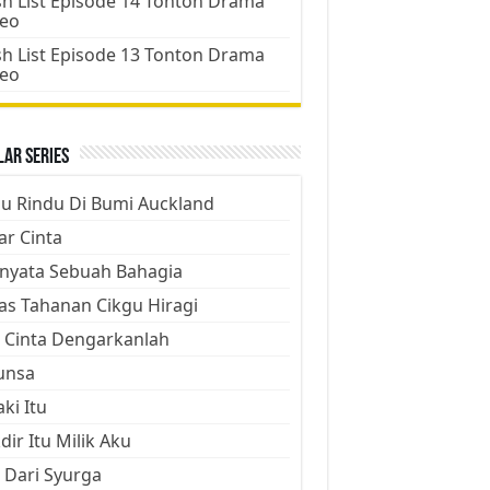
h List Episode 14 Tonton Drama
deo
h List Episode 13 Tonton Drama
deo
ar Series
ju Rindu Di Bumi Auckland
ar Cinta
nyata Sebuah Bahagia
as Tahanan Cikgu Hiragi
 Cinta Dengarkanlah
unsa
aki Itu
dir Itu Milik Aku
 Dari Syurga