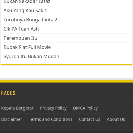
Bukan Sekadar Lafaz
Aku Yang Kau Sakiti
Luruhnya Bunga Cinta 2
Cik PA Tuan Ash
Perempuan Itu
Budak Flat Full Movie
Syurga Itu Bukan Mudah
Pages
Kepala Bergetar
Privacy Policy
DMCA Policy
Disclaimer
Terms and Conditions
Contact Us
About Us